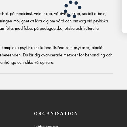
vudsak på medicinsk vetenskap, vårdvetenskap, socialt arbete,
ingen möjlighet att lära dig om vård och omsorg vid psykiska
an följa, med fokus på pedagogiska, etiska och kulturella
r komplexa psykiska sjukdomstillstånd som psykoser, bipolär
adebeteenden. Du lär dig avancerade metoder för behandling och
 anhöriga och olika vårdgivare.
ORGANISATION
Jobba hos oss