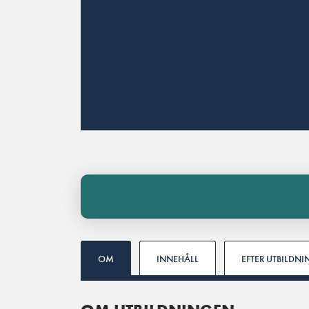
OM
INNEHÅLL
EFTER UTBILDN