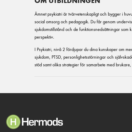
OM UTBILDNINGEN
Ämnet psykiatri är tvärvetenskapligt och bygger i hu
social omsorg och pedagogik. Du får genom undervisn
sjukdomstillstånd och de funktionsnedsättningar som k
perspektiv.
I Psykiatri, nivå 2 fördjupar du dina kunskaper om me
sjukdom, PTSD, personlighetsstörningar och självsk
stöd samt olika strategier för samarbete med brukare,