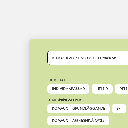
Main Navigation
AFFÄRSUTVECKLING OCH LEDARSKAP
STUDIETAKT
INDIVIDANPASSAD
HELTID
DELT
UTBILDNINGSTYPER
KOMVUX – GRUNDLÄGGANDE
SFI
KOMVUX – ÄMNESNIVÅ GY25