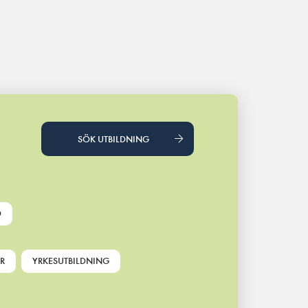
SÖK UTBILDNING
D
R
YRKESUTBILDNING