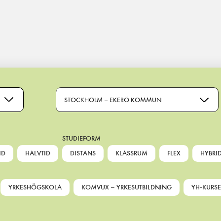
STOCKHOLM – EKERÖ KOMMUN
STUDIEFORM
ID
HALVTID
DISTANS
KLASSRUM
FLEX
HYBRI
YRKESHÖGSKOLA
KOMVUX – YRKESUTBILDNING
YH-KURSE