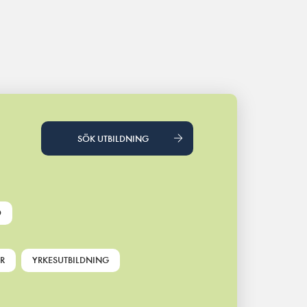
SÖK UTBILDNING
D
R
YRKESUTBILDNING