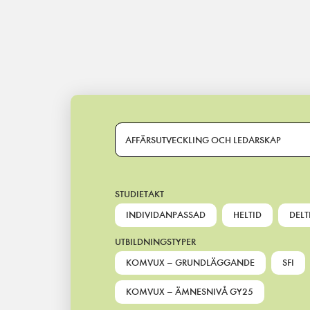
Main Navigation
AFFÄRSUTVECKLING OCH LEDARSKAP
STUDIETAKT
INDIVIDANPASSAD
HELTID
DELT
UTBILDNINGSTYPER
KOMVUX – GRUNDLÄGGANDE
SFI
KOMVUX – ÄMNESNIVÅ GY25