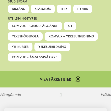
STUDIEFORM
DISTANS
KLASSRUM
FLEX
HYBRID
UTBILDNINGSTYPER
KOMVUX – GRUNDLÄGGANDE
SFI
YRKESHÖGSKOLA
KOMVUX – YRKESUTBILDNING
YH-KURSER
YRKESUTBILDNING
KOMVUX – ÄMNESNIVÅ GY25
VISA FÄRRE FILTER
Föregående
Nästa
1