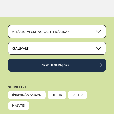
Main Navigation
AFFÄRSUTVECKLING OCH LEDARSKAP
GÄLLIVARE
SÖK UTBILDNING
STUDIETAKT
INDIVIDANPASSAD
HELTID
DELTID
HALVTID