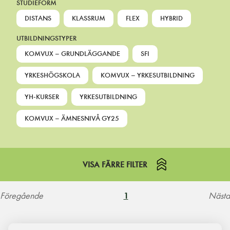
STUDIEFORM
DISTANS
KLASSRUM
FLEX
HYBRID
UTBILDNINGSTYPER
KOMVUX – GRUNDLÄGGANDE
SFI
YRKESHÖGSKOLA
KOMVUX – YRKESUTBILDNING
YH-KURSER
YRKESUTBILDNING
KOMVUX – ÄMNESNIVÅ GY25
VISA FÄRRE FILTER
Föregående
Nästa
1