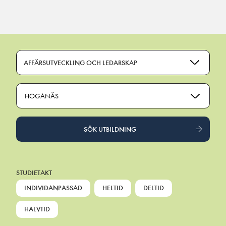
Main Navigation
AFFÄRSUTVECKLING OCH LEDARSKAP
HÖGANÄS
SÖK UTBILDNING
STUDIETAKT
INDIVIDANPASSAD
HELTID
DELTID
HALVTID