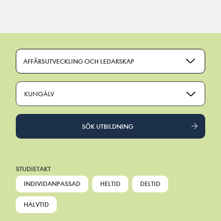
Main Navigation
AFFÄRSUTVECKLING OCH LEDARSKAP
KUNGÄLV
SÖK UTBILDNING
STUDIETAKT
INDIVIDANPASSAD
HELTID
DELTID
HALVTID