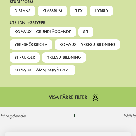
STUDIEFORM
DISTANS
KLASSRUM
FLEX
HYBRID
UTBILDNINGSTYPER
KOMVUX – GRUNDLÄGGANDE
SFI
YRKESHÖGSKOLA
KOMVUX – YRKESUTBILDNING
YH-KURSER
YRKESUTBILDNING
KOMVUX – ÄMNESNIVÅ GY25
VISA FÄRRE FILTER
Föregående
Nästa
1