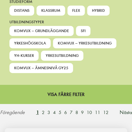
STUDIEFORM
DISTANS
KLASSRUM
FLEX
HYBRID
UTBILDNINGSTYPER
KOMVUX – GRUNDLÄGGANDE
SFI
YRKESHÖGSKOLA
KOMVUX – YRKESUTBILDNING
YH-KURSER
YRKESUTBILDNING
KOMVUX – ÄMNESNIVÅ GY25
VISA FÄRRE FILTER
Föregående
Nästa
1
2
3
4
5
6
7
8
9
10
11
12