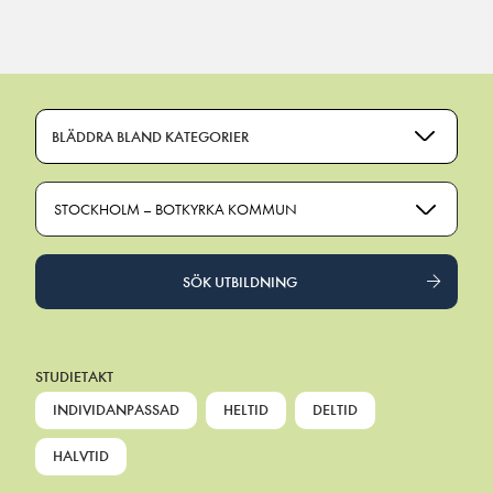
Main Navigation
BLÄDDRA BLAND KATEGORIER
STOCKHOLM – BOTKYRKA KOMMUN
SÖK UTBILDNING
STUDIETAKT
INDIVIDANPASSAD
HELTID
DELTID
HALVTID