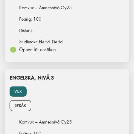
Komvux – Ämnesnivå Gy25
Poäng:
100
Distans
Studietakt:
Heltid, Deltid
Öppen för ansökan
ENGELSKA, NIVÅ 3
VUX
SPRÅK
Komvux – Ämnesnivå Gy25
Poäng:
100