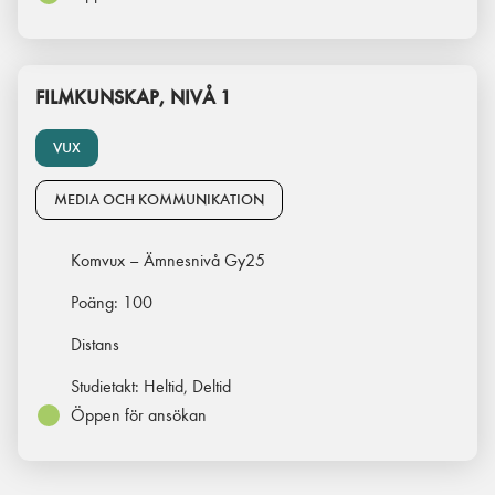
FILMKUNSKAP, NIVÅ 1
VUX
MEDIA OCH KOMMUNIKATION
Komvux – Ämnesnivå Gy25
Poäng:
100
Distans
Studietakt:
Heltid, Deltid
Öppen för ansökan