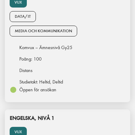
VUX
DATA/IT
MEDIA OCH KOMMUNIKATION
Komvux – Ämnesnivå Gy25
Poäng:
100
Distans
Studietakt:
Heltid, Deltid
Öppen för ansökan
ENGELSKA, NIVÅ 1
VUX