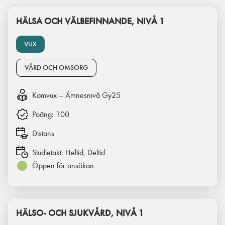
HÄLSA OCH VÄLBEFINNANDE, NIVÅ 1
VUX
VÅRD OCH OMSORG
Komvux – Ämnesnivå Gy25
Poäng:
100
Distans
Studietakt:
Heltid, Deltid
Öppen för ansökan
HÄLSO- OCH SJUKVÅRD, NIVÅ 1