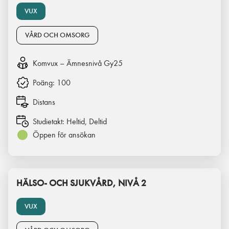
VUX
VÅRD OCH OMSORG
Komvux – Ämnesnivå Gy25
Poäng:
100
Distans
Studietakt:
Heltid, Deltid
Öppen för ansökan
HÄLSO- OCH SJUKVÅRD, NIVÅ 2
VUX