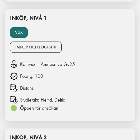
INKÖP, NIVÅ 1
VUX
INKÖP OCH LOGISTIK
Komvux – Ämnesnivå Gy25
Poäng:
100
Distans
Studietakt:
Heltid, Deltid
Öppen för ansökan
INKÖP, NIVÅ 2