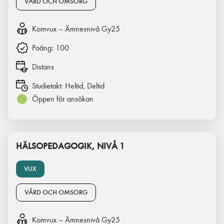
VÅRD OCH OMSORG
Komvux – Ämnesnivå Gy25
Poäng:
100
Distans
Studietakt:
Heltid, Deltid
Öppen för ansökan
HÄLSOPEDAGOGIK, NIVÅ 1
VUX
VÅRD OCH OMSORG
Komvux – Ämnesnivå Gy25