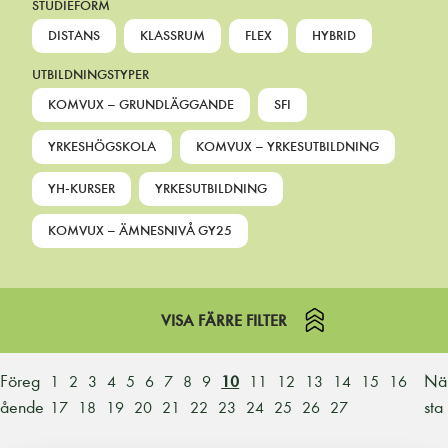
STUDIEFORM
DISTANS
KLASSRUM
FLEX
HYBRID
UTBILDNINGSTYPER
KOMVUX – GRUNDLÄGGANDE
SFI
YRKESHÖGSKOLA
KOMVUX – YRKESUTBILDNING
YH-KURSER
YRKESUTBILDNING
KOMVUX – ÄMNESNIVÅ GY25
VISA FÄRRE FILTER
Föreg
Nä
1
2
3
4
5
6
7
8
9
10
11
12
13
14
15
16
ående
sta
17
18
19
20
21
22
23
24
25
26
27