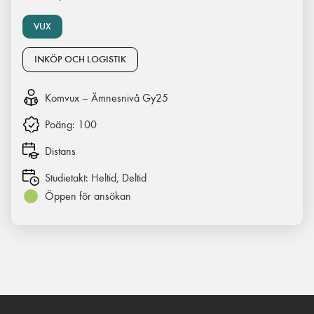
VUX
INKÖP OCH LOGISTIK
Komvux – Ämnesnivå Gy25
Poäng:
100
Distans
Studietakt:
Heltid, Deltid
Öppen för ansökan