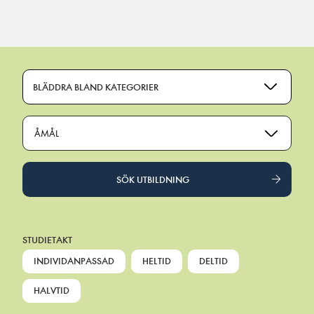
Main Navigation
BLÄDDRA BLAND KATEGORIER
ÅMÅL
SÖK UTBILDNING
STUDIETAKT
INDIVIDANPASSAD
HELTID
DELTID
HALVTID