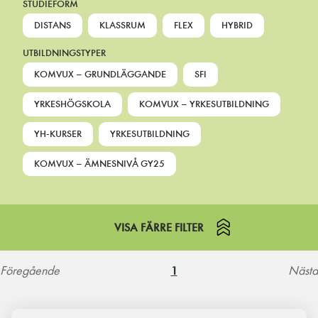
STUDIEFORM
DISTANS
KLASSRUM
FLEX
HYBRID
UTBILDNINGSTYPER
KOMVUX – GRUNDLÄGGANDE
SFI
YRKESHÖGSKOLA
KOMVUX – YRKESUTBILDNING
YH-KURSER
YRKESUTBILDNING
KOMVUX – ÄMNESNIVÅ GY25
VISA FÄRRE FILTER
Föregående
Nästa
1