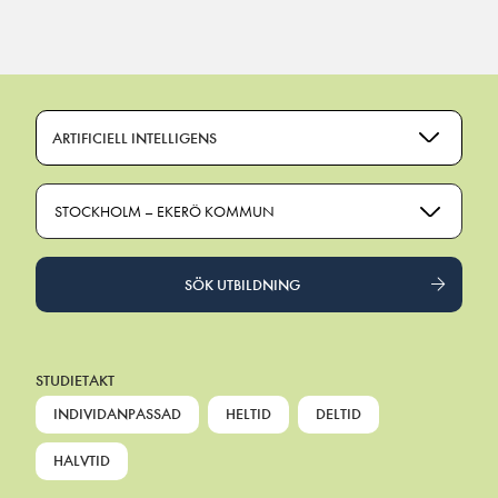
Main Navigation
ARTIFICIELL INTELLIGENS
STOCKHOLM – EKERÖ KOMMUN
SÖK UTBILDNING
STUDIETAKT
INDIVIDANPASSAD
HELTID
DELTID
HALVTID