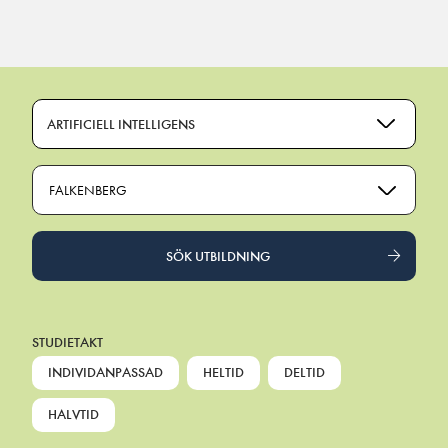
Main Navigation
ARTIFICIELL INTELLIGENS
FALKENBERG
SÖK UTBILDNING
STUDIETAKT
INDIVIDANPASSAD
HELTID
DELTID
HALVTID