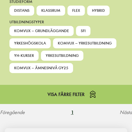
STUDIEFORM
DISTANS
KLASSRUM
FLEX
HYBRID
UTBILDNINGSTYPER
KOMVUX – GRUNDLÄGGANDE
SFI
YRKESHÖGSKOLA
KOMVUX – YRKESUTBILDNING
YH-KURSER
YRKESUTBILDNING
KOMVUX – ÄMNESNIVÅ GY25
VISA FÄRRE FILTER
Föregående
Nästa
1