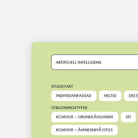
Main Navigation
ARTIFICIELL INTELLIGENS
STUDIETAKT
INDIVIDANPASSAD
HELTID
DELT
UTBILDNINGSTYPER
KOMVUX – GRUNDLÄGGANDE
SFI
KOMVUX – ÄMNESNIVÅ GY25