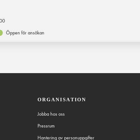
00
Öppen för ansökan
ORGANISATION
Jobba hos oss
Pressrum
Hantering av personuppgifter