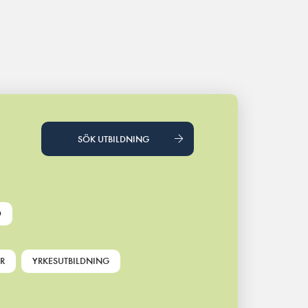
SÖK UTBILDNING
D
R
YRKESUTBILDNING