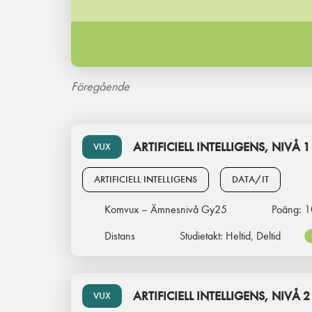
Föregående
ARTIFICIELL INTELLIGENS, NIVÅ 1
VUX
ARTIFICIELL INTELLIGENS
DATA/IT
Komvux – Ämnesnivå Gy25
Poäng:
1
Distans
Studietakt:
Heltid, Deltid
ARTIFICIELL INTELLIGENS, NIVÅ 2
VUX