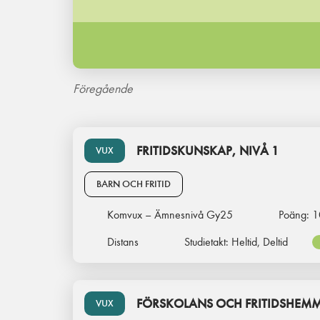
Föregående
FRITIDSKUNSKAP, NIVÅ 1
VUX
BARN OCH FRITID
Komvux – Ämnesnivå Gy25
Poäng:
1
Distans
Studietakt:
Heltid, Deltid
FÖRSKOLANS OCH FRITIDSHEMME
VUX