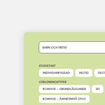
Main Navigation
BARN OCH FRITID
STUDIETAKT
INDIVIDANPASSAD
HELTID
DELT
UTBILDNINGSTYPER
KOMVUX – GRUNDLÄGGANDE
SFI
KOMVUX – ÄMNESNIVÅ GY25