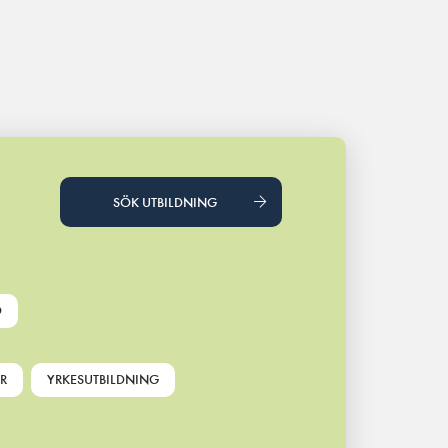
SÖK UTBILDNING
D
R
YRKESUTBILDNING