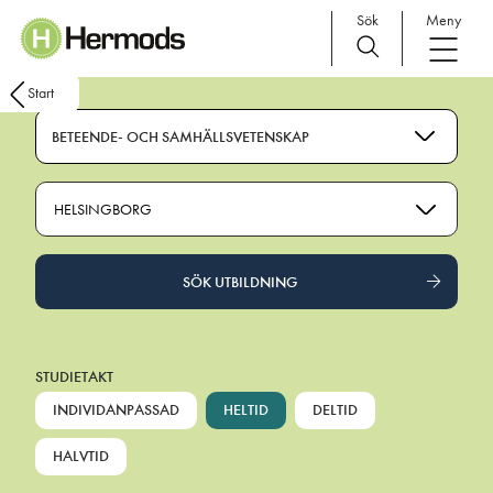
Sök
Meny
Main Navigation
Start
BETEENDE- OCH SAMHÄLLSVETENSKAP
HELSINGBORG
SÖK UTBILDNING
STUDIETAKT
INDIVIDANPASSAD
HELTID
DELTID
HALVTID