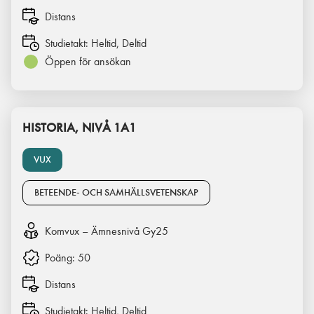
Distans
Studietakt:
Heltid, Deltid
Öppen för ansökan
HISTORIA, NIVÅ 1A1
VUX
BETEENDE- OCH SAMHÄLLSVETENSKAP
Komvux – Ämnesnivå Gy25
Poäng:
50
Distans
Studietakt:
Heltid, Deltid