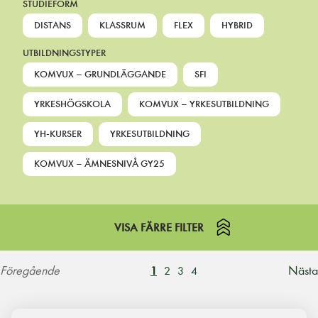
STUDIEFORM
DISTANS
KLASSRUM
FLEX
HYBRID
UTBILDNINGSTYPER
KOMVUX – GRUNDLÄGGANDE
SFI
YRKESHÖGSKOLA
KOMVUX – YRKESUTBILDNING
YH-KURSER
YRKESUTBILDNING
KOMVUX – ÄMNESNIVÅ GY25
VISA FÄRRE FILTER
Föregående
Nästa
1
2
3
4