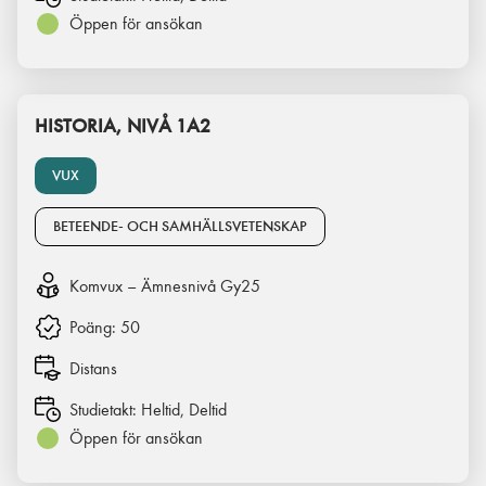
Öppen för ansökan
HISTORIA, NIVÅ 1A2
VUX
BETEENDE- OCH SAMHÄLLSVETENSKAP
Komvux – Ämnesnivå Gy25
Poäng:
50
Distans
Studietakt:
Heltid, Deltid
Öppen för ansökan