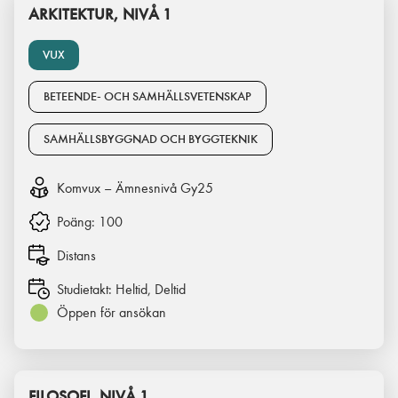
ARKITEKTUR, NIVÅ 1
VUX
BETEENDE- OCH SAMHÄLLSVETENSKAP
SAMHÄLLSBYGGNAD OCH BYGGTEKNIK
Komvux – Ämnesnivå Gy25
Poäng:
100
Distans
Studietakt:
Heltid, Deltid
Öppen för ansökan
FILOSOFI, NIVÅ 1