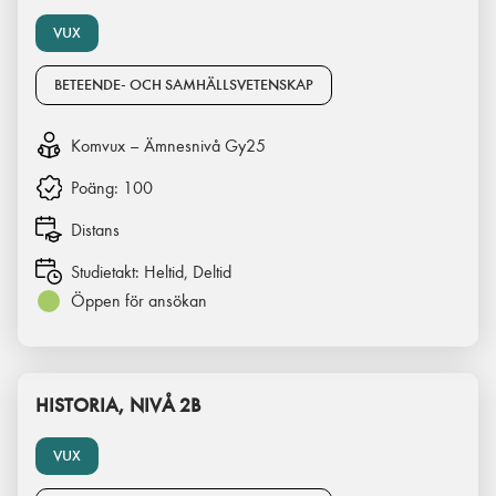
VUX
BETEENDE- OCH SAMHÄLLSVETENSKAP
Komvux – Ämnesnivå Gy25
Poäng:
100
Distans
Studietakt:
Heltid, Deltid
Öppen för ansökan
HISTORIA, NIVÅ 2B
VUX