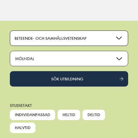
Main Navigation
BETEENDE- OCH SAMHÄLLSVETENSKAP
MÖLNDAL
SÖK UTBILDNING
STUDIETAKT
INDIVIDANPASSAD
HELTID
DELTID
HALVTID