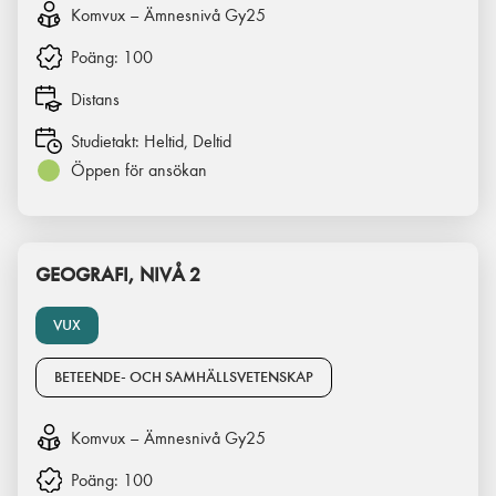
Komvux – Ämnesnivå Gy25
Poäng:
100
Distans
Studietakt:
Heltid, Deltid
Öppen för ansökan
GEOGRAFI, NIVÅ 2
VUX
BETEENDE- OCH SAMHÄLLSVETENSKAP
Komvux – Ämnesnivå Gy25
Poäng:
100