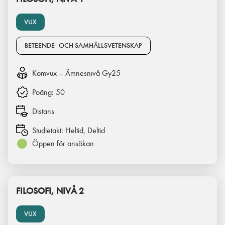
VUX
BETEENDE- OCH SAMHÄLLSVETENSKAP
Komvux – Ämnesnivå Gy25
Poäng:
50
Distans
Studietakt:
Heltid, Deltid
Öppen för ansökan
FILOSOFI, NIVÅ 2
VUX