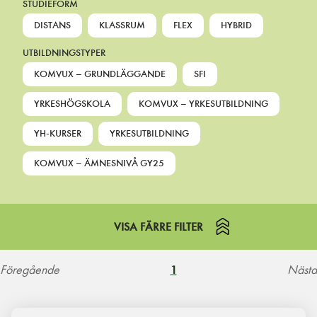
STUDIEFORM
DISTANS
KLASSRUM
FLEX
HYBRID
UTBILDNINGSTYPER
KOMVUX – GRUNDLÄGGANDE
SFI
YRKESHÖGSKOLA
KOMVUX – YRKESUTBILDNING
YH-KURSER
YRKESUTBILDNING
KOMVUX – ÄMNESNIVÅ GY25
VISA FÄRRE FILTER
Föregående
Nästa
1