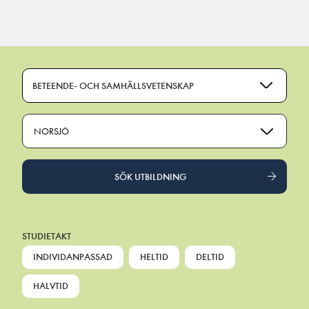
Main Navigation
BETEENDE- OCH SAMHÄLLSVETENSKAP
NORSJÖ
SÖK UTBILDNING
STUDIETAKT
INDIVIDANPASSAD
HELTID
DELTID
HALVTID