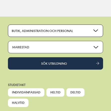
Main Navigation
BUTIK, ADMINISTRATION OCH PERSONAL
MARIESTAD
SÖK UTBILDNING
STUDIETAKT
INDIVIDANPASSAD
HELTID
DELTID
HALVTID