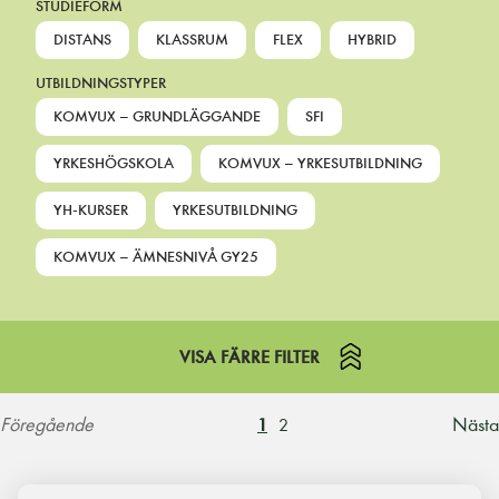
STUDIEFORM
DISTANS
KLASSRUM
FLEX
HYBRID
UTBILDNINGSTYPER
KOMVUX – GRUNDLÄGGANDE
SFI
YRKESHÖGSKOLA
KOMVUX – YRKESUTBILDNING
YH-KURSER
YRKESUTBILDNING
KOMVUX – ÄMNESNIVÅ GY25
VISA FÄRRE FILTER
Föregående
Nästa
1
2