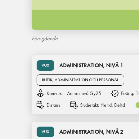
Föregående
ADMINISTRATION, NIVÅ 1
VUX
BUTIK, ADMINISTRATION OCH PERSONAL
Komvux – Ämnesnivå Gy25
Poäng:
1
Distans
Studietakt:
Heltid, Deltid
ADMINISTRATION, NIVÅ 2
VUX