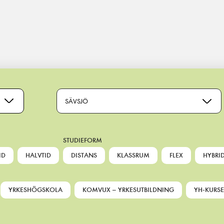
SÄVSJÖ
STUDIEFORM
ID
HALVTID
DISTANS
KLASSRUM
FLEX
HYBRI
YRKESHÖGSKOLA
KOMVUX – YRKESUTBILDNING
YH-KURSE