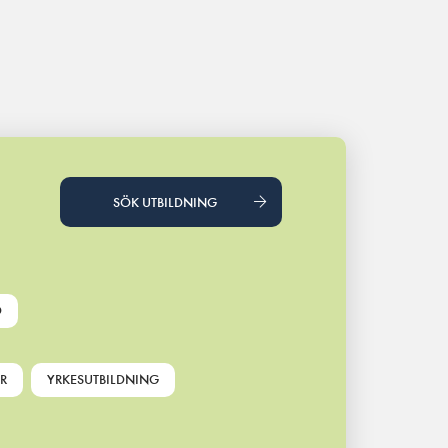
SÖK UTBILDNING
D
R
YRKESUTBILDNING