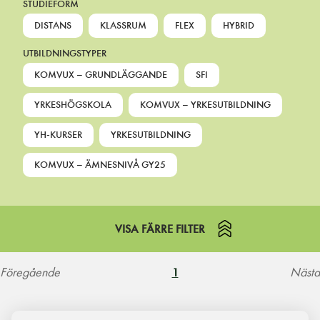
STUDIEFORM
DISTANS
KLASSRUM
FLEX
HYBRID
UTBILDNINGSTYPER
KOMVUX – GRUNDLÄGGANDE
SFI
YRKESHÖGSKOLA
KOMVUX – YRKESUTBILDNING
YH-KURSER
YRKESUTBILDNING
KOMVUX – ÄMNESNIVÅ GY25
VISA FÄRRE FILTER
Föregående
Nästa
1