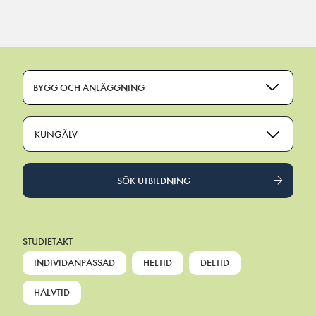
Main Navigation
BYGG OCH ANLÄGGNING
KUNGÄLV
SÖK UTBILDNING
STUDIETAKT
INDIVIDANPASSAD
HELTID
DELTID
HALVTID