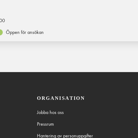
00
Öppen för ansökan
ORGANISATION
Jobba hos oss
Pressrum
Hantering av personuppgifter