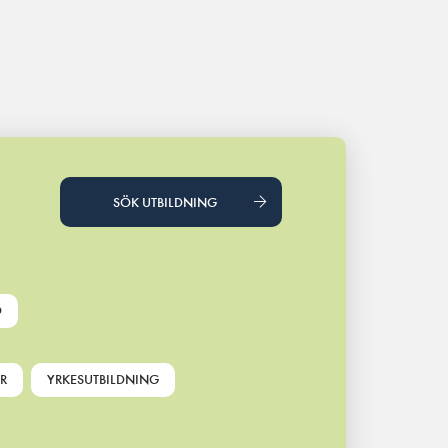
SÖK UTBILDNING
D
R
YRKESUTBILDNING