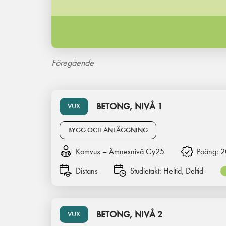
Föregående
BETONG, NIVÅ 1
VUX
BYGG OCH ANLÄGGNING
Komvux – Ämnesnivå Gy25
Poäng:
2
Distans
Studietakt:
Heltid, Deltid
BETONG, NIVÅ 2
VUX