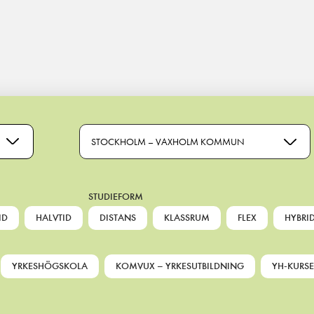
STOCKHOLM – VAXHOLM KOMMUN
STUDIEFORM
ID
HALVTID
DISTANS
KLASSRUM
FLEX
HYBRI
YRKESHÖGSKOLA
KOMVUX – YRKESUTBILDNING
YH-KURSE