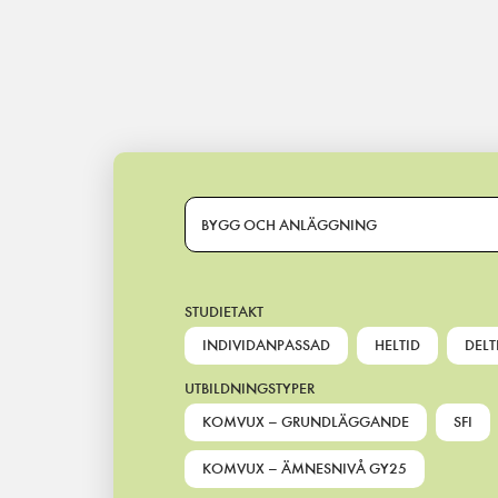
Main Navigation
BYGG OCH ANLÄGGNING
STUDIETAKT
INDIVIDANPASSAD
HELTID
DELT
UTBILDNINGSTYPER
KOMVUX – GRUNDLÄGGANDE
SFI
KOMVUX – ÄMNESNIVÅ GY25