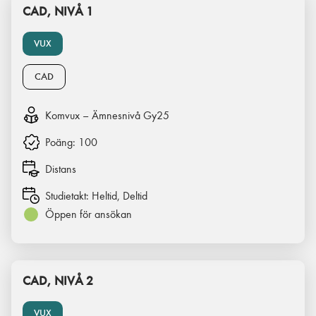
CAD, NIVÅ 1
VUX
CAD
Komvux – Ämnesnivå Gy25
Poäng:
100
Distans
Studietakt:
Heltid, Deltid
Öppen för ansökan
CAD, NIVÅ 2
VUX