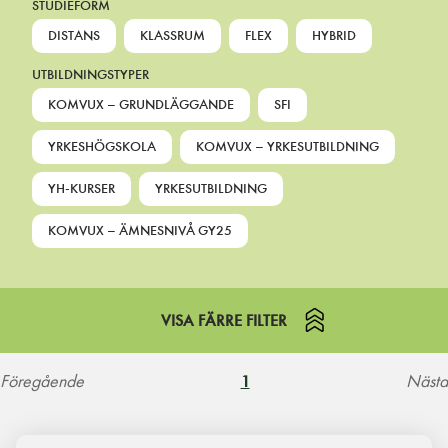
STUDIEFORM
DISTANS
KLASSRUM
FLEX
HYBRID
UTBILDNINGSTYPER
KOMVUX – GRUNDLÄGGANDE
SFI
YRKESHÖGSKOLA
KOMVUX – YRKESUTBILDNING
YH-KURSER
YRKESUTBILDNING
KOMVUX – ÄMNESNIVÅ GY25
VISA FÄRRE FILTER
Föregående
Nästa
1