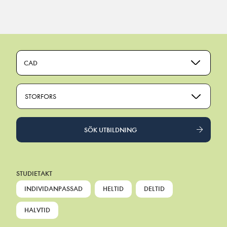
Main Navigation
CAD
STORFORS
SÖK UTBILDNING
STUDIETAKT
INDIVIDANPASSAD
HELTID
DELTID
HALVTID