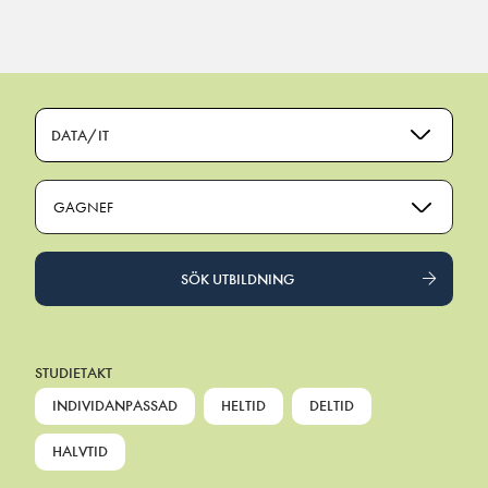
Main Navigation
DATA/IT
GAGNEF
SÖK UTBILDNING
STUDIETAKT
INDIVIDANPASSAD
HELTID
DELTID
HALVTID