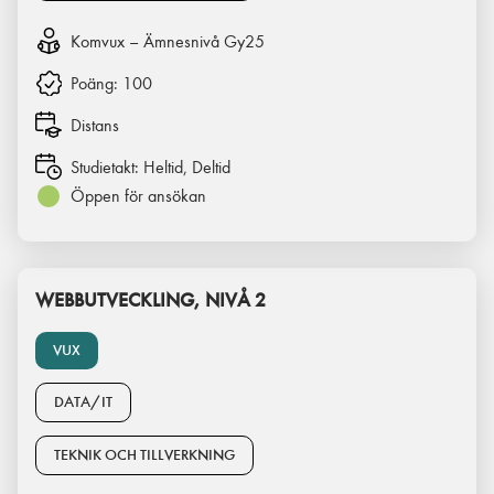
Komvux – Ämnesnivå Gy25
Poäng:
100
Distans
Studietakt:
Heltid, Deltid
Öppen för ansökan
WEBBUTVECKLING, NIVÅ 2
VUX
DATA/IT
TEKNIK OCH TILLVERKNING