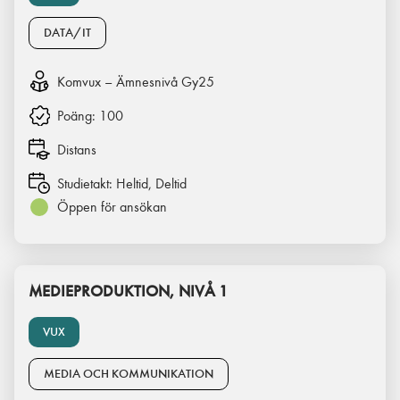
DATA/IT
Komvux – Ämnesnivå Gy25
Poäng:
100
Distans
Studietakt:
Heltid, Deltid
Öppen för ansökan
MEDIEPRODUKTION, NIVÅ 1
VUX
MEDIA OCH KOMMUNIKATION