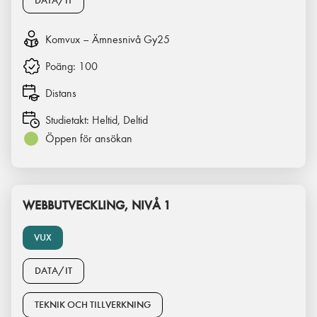
DATA/IT
Komvux – Ämnesnivå Gy25
Poäng:
100
Distans
Studietakt:
Heltid, Deltid
Öppen för ansökan
WEBBUTVECKLING, NIVÅ 1
VUX
DATA/IT
TEKNIK OCH TILLVERKNING