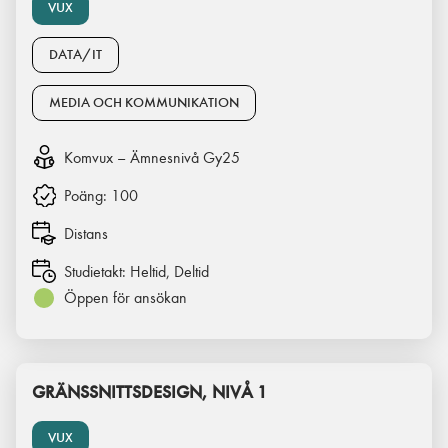
VUX
DATA/IT
MEDIA OCH KOMMUNIKATION
Komvux – Ämnesnivå Gy25
Poäng:
100
Distans
Studietakt:
Heltid, Deltid
Öppen för ansökan
GRÄNSSNITTSDESIGN, NIVÅ 1
VUX