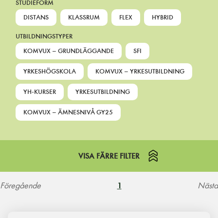
STUDIEFORM
DISTANS
KLASSRUM
FLEX
HYBRID
UTBILDNINGSTYPER
KOMVUX – GRUNDLÄGGANDE
SFI
YRKESHÖGSKOLA
KOMVUX – YRKESUTBILDNING
YH-KURSER
YRKESUTBILDNING
KOMVUX – ÄMNESNIVÅ GY25
VISA FÄRRE FILTER
Föregående
Nästa
1