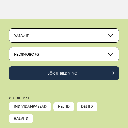
Main Navigation
DATA/IT
HELSINGBORG
SÖK UTBILDNING
STUDIETAKT
INDIVIDANPASSAD
HELTID
DELTID
HALVTID