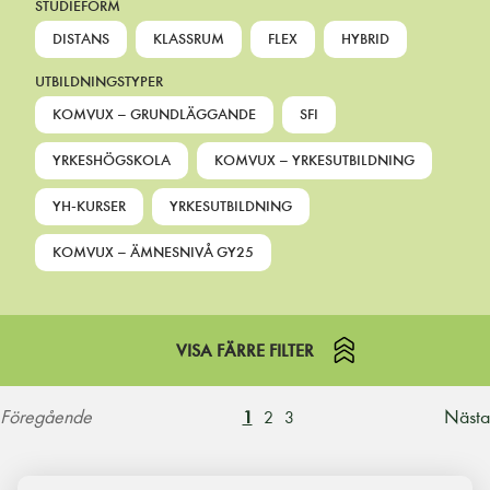
STUDIEFORM
DISTANS
KLASSRUM
FLEX
HYBRID
UTBILDNINGSTYPER
KOMVUX – GRUNDLÄGGANDE
SFI
YRKESHÖGSKOLA
KOMVUX – YRKESUTBILDNING
YH-KURSER
YRKESUTBILDNING
KOMVUX – ÄMNESNIVÅ GY25
VISA FÄRRE FILTER
Föregående
Nästa
1
2
3