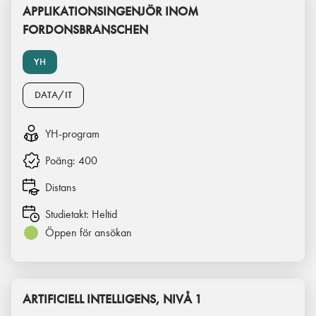
APPLIKATIONSINGENJÖR INOM
FORDONSBRANSCHEN
YH
DATA/IT
YH-program
Poäng:
400
Distans
Studietakt:
Heltid
Öppen för ansökan
ARTIFICIELL INTELLIGENS, NIVÅ 1