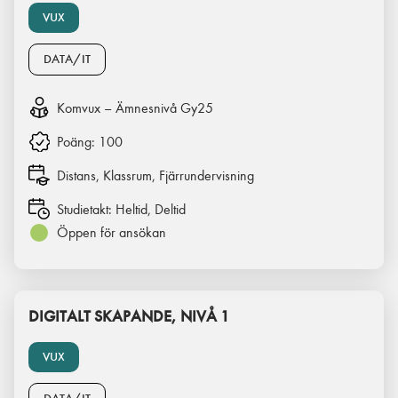
VUX
DATA/IT
Komvux – Ämnesnivå Gy25
Poäng:
100
Distans, Klassrum, Fjärrundervisning
Studietakt:
Heltid, Deltid
Öppen för ansökan
DIGITALT SKAPANDE, NIVÅ 1
VUX