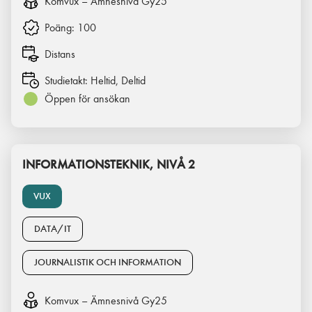
Komvux – Ämnesnivå Gy25
Poäng:
100
Distans
Studietakt:
Heltid, Deltid
Öppen för ansökan
INFORMATIONSTEKNIK, NIVÅ 2
VUX
DATA/IT
JOURNALISTIK OCH INFORMATION
Komvux – Ämnesnivå Gy25