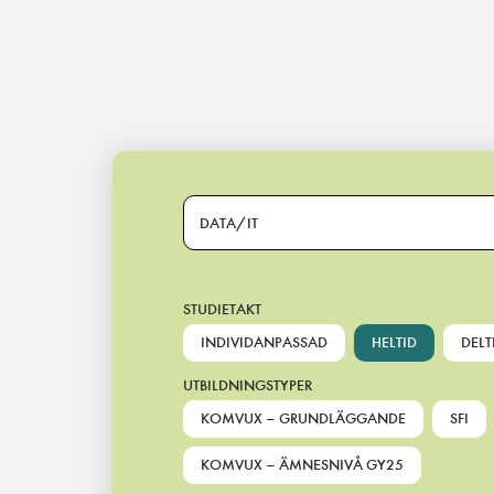
Main Navigation
DATA/IT
STUDIETAKT
INDIVIDANPASSAD
HELTID
DELT
UTBILDNINGSTYPER
KOMVUX – GRUNDLÄGGANDE
SFI
KOMVUX – ÄMNESNIVÅ GY25