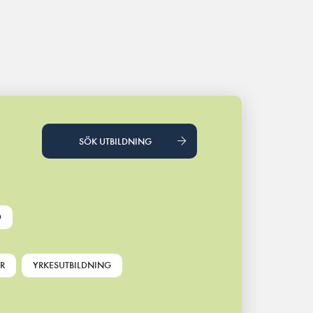
SÖK UTBILDNING
D
R
YRKESUTBILDNING