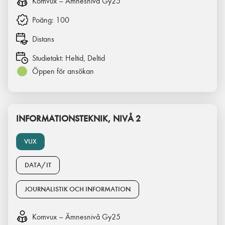
Komvux – Ämnesnivå Gy25
Poäng:
100
Distans
Studietakt:
Heltid, Deltid
Öppen för ansökan
INFORMATIONSTEKNIK, NIVÅ 2
VUX
DATA/IT
JOURNALISTIK OCH INFORMATION
Komvux – Ämnesnivå Gy25