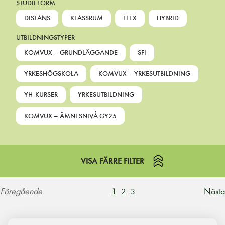
STUDIEFORM
DISTANS
KLASSRUM
FLEX
HYBRID
UTBILDNINGSTYPER
KOMVUX – GRUNDLÄGGANDE
SFI
YRKESHÖGSKOLA
KOMVUX – YRKESUTBILDNING
YH-KURSER
YRKESUTBILDNING
KOMVUX – ÄMNESNIVÅ GY25
VISA FÄRRE FILTER
Föregående
Nästa
1
2
3