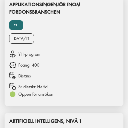
APPLIKATIONSINGENJÖR INOM
FORDONSBRANSCHEN
YH
DATA/IT
YH-program
Poäng:
400
Distans
Studietakt:
Heltid
Öppen för ansökan
ARTIFICIELL INTELLIGENS, NIVÅ 1