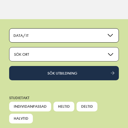
Main Navigation
DATA/IT
SÖK ORT
SÖK UTBILDNING
STUDIETAKT
INDIVIDANPASSAD
HELTID
DELTID
HALVTID