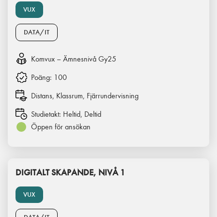
VUX
DATA/IT
Komvux – Ämnesnivå Gy25
Poäng:
100
Distans, Klassrum, Fjärrundervisning
Studietakt:
Heltid, Deltid
Öppen för ansökan
DIGITALT SKAPANDE, NIVÅ 1
VUX