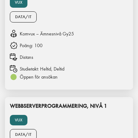
VUX
DATA/IT
Komvux – Ämnesnivå Gy25
Poäng:
100
Distans
Studietakt:
Heltid, Deltid
Öppen för ansökan
WEBBSERVERPROGRAMMERING, NIVÅ 1
VUX
DATA/IT