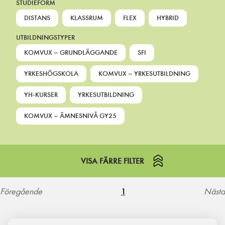
STUDIEFORM
DISTANS
KLASSRUM
FLEX
HYBRID
UTBILDNINGSTYPER
KOMVUX – GRUNDLÄGGANDE
SFI
YRKESHÖGSKOLA
KOMVUX – YRKESUTBILDNING
YH-KURSER
YRKESUTBILDNING
KOMVUX – ÄMNESNIVÅ GY25
VISA FÄRRE FILTER
Föregående
Nästa
1