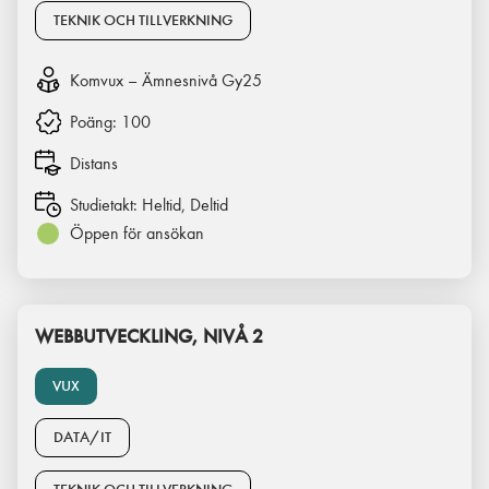
TEKNIK OCH TILLVERKNING
Komvux – Ämnesnivå Gy25
Poäng:
100
Distans
Studietakt:
Heltid, Deltid
Öppen för ansökan
WEBBUTVECKLING, NIVÅ 2
VUX
DATA/IT