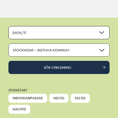
Main Navigation
DATA/IT
STOCKHOLM – SIGTUNA KOMMUN
SÖK UTBILDNING
STUDIETAKT
INDIVIDANPASSAD
HELTID
DELTID
HALVTID