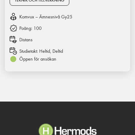
TEKNIK OCH TILLVERKNING
Komvux – Ämnesnivå Gy25
Poäng:
100
Distans
Studietakt:
Heltid, Deltid
Öppen för ansökan