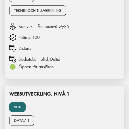
TEKNIK OCH TILLVERKNING
Komvux – Ämnesnivå Gy25
Poäng:
100
Distans
Studietakt:
Heltid, Deltid
Öppen för ansökan
WEBBUTVECKLING, NIVÅ 1
VUX
DATA/IT