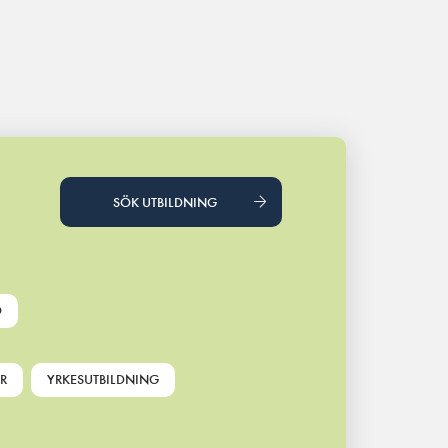
SÖK UTBILDNING
D
R
YRKESUTBILDNING