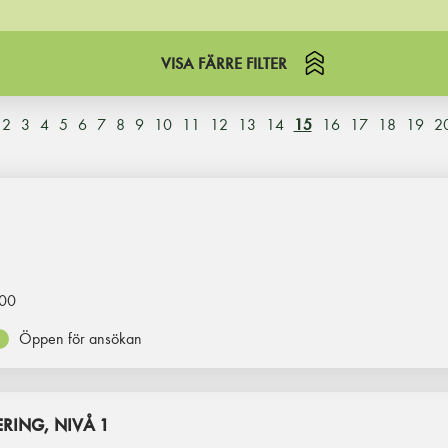
VISA FÄRRE FILTER
2
3
4
5
6
7
8
9
10
11
12
13
14
15
16
17
18
19
2
00
Öppen för ansökan
RING, NIVÅ 1