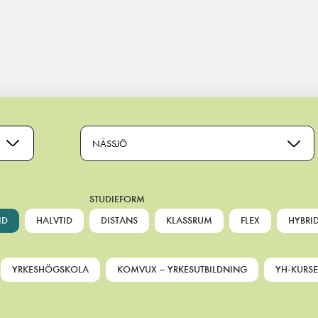
NÄSSJÖ
STUDIEFORM
ID
HALVTID
DISTANS
KLASSRUM
FLEX
HYBRI
YRKESHÖGSKOLA
KOMVUX – YRKESUTBILDNING
YH-KURSE