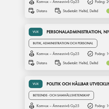
Komvux – Ämnesnivå Gy25
Poäng:
2
Distans
Studietakt:
Heltid, Deltid
PERSONALADMINISTRATION, NI
VUX
BUTIK, ADMINISTRATION OCH PERSONAL
Komvux – Ämnesnivå Gy25
Poäng:
1
Distans
Studietakt:
Heltid, Deltid
POLITIK OCH HÅLLBAR UTVECKLI
VUX
BETEENDE- OCH SAMHÄLLSVETENSKAP
Komvux – Ämnesnivå Gy25
Poäng:
1