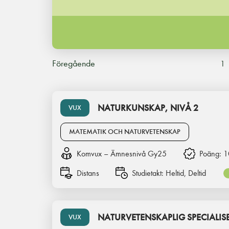
Föregående
1
NATURKUNSKAP, NIVÅ 2
VUX
MATEMATIK OCH NATURVETENSKAP
Komvux – Ämnesnivå Gy25
Poäng:
1
Distans
Studietakt:
Heltid, Deltid
NATURVETENSKAPLIG SPECIALISE
VUX