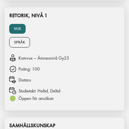
RETORIK, NIVÅ 1
VUX
SPRÅK
Komvux – Ämnesnivå Gy25
Poäng:
100
Distans
Studietakt:
Heltid, Deltid
Öppen för ansökan
SAMHÄLLSKUNSKAP