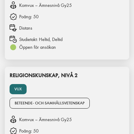
Komvux – Ämnesnivå Gy25
Poäng:
50
Distans
Studietakt:
Heltid, Deltid
Öppen för ansökan
RELIGIONSKUNSKAP, NIVÅ 2
VUX
BETEENDE- OCH SAMHÄLLSVETENSKAP
Komvux – Ämnesnivå Gy25
Poäng:
50