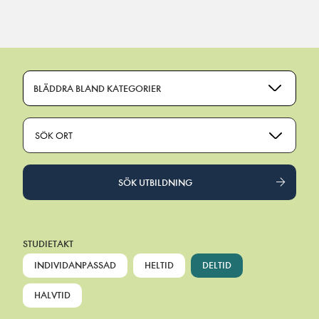
Main Navigation
BLÄDDRA BLAND KATEGORIER
SÖK ORT
SÖK UTBILDNING
STUDIETAKT
INDIVIDANPASSAD
HELTID
DELTID
HALVTID