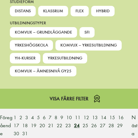
STUDIEFORM
DISTANS
KLASSRUM
FLEX
HYBRID
UTBILDNINGSTYPER
KOMVUX – GRUNDLÄGGANDE
SFI
YRKESHÖGSKOLA
KOMVUX – YRKESUTBILDNING
YH-KURSER
YRKESUTBILDNING
KOMVUX – ÄMNESNIVÅ GY25
VISA FÄRRE FILTER
Föreg
N
1
2
3
4
5
6
7
8
9
10
11
12
13
14
15
16
åend
äst
17
18
19
20
21
22
23
24
25
26
27
28
29
e
a
30
31