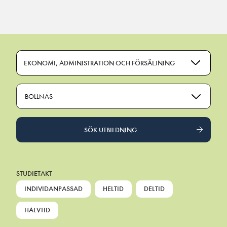
Main Navigation
EKONOMI, ADMINISTRATION OCH FÖRSÄLJNING
BOLLNÄS
SÖK UTBILDNING
STUDIETAKT
INDIVIDANPASSAD
HELTID
DELTID
HALVTID