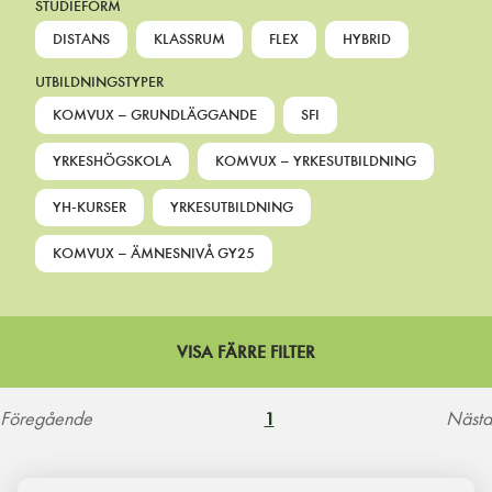
STUDIEFORM
DISTANS
KLASSRUM
FLEX
HYBRID
UTBILDNINGSTYPER
KOMVUX – GRUNDLÄGGANDE
SFI
YRKESHÖGSKOLA
KOMVUX – YRKESUTBILDNING
YH-KURSER
YRKESUTBILDNING
KOMVUX – ÄMNESNIVÅ GY25
VISA FÄRRE FILTER
Föregående
Nästa
1