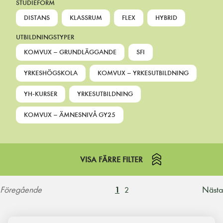
STUDIEFORM
DISTANS
KLASSRUM
FLEX
HYBRID
UTBILDNINGSTYPER
KOMVUX – GRUNDLÄGGANDE
SFI
YRKESHÖGSKOLA
KOMVUX – YRKESUTBILDNING
YH-KURSER
YRKESUTBILDNING
KOMVUX – ÄMNESNIVÅ GY25
VISA FÄRRE FILTER
Föregående
Nästa
1
2