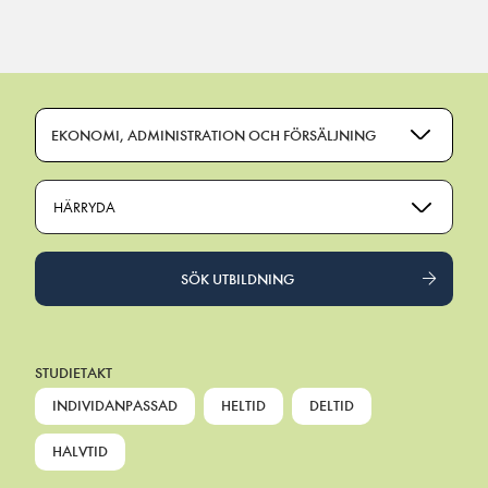
Main Navigation
EKONOMI, ADMINISTRATION OCH FÖRSÄLJNING
HÄRRYDA
SÖK UTBILDNING
STUDIETAKT
INDIVIDANPASSAD
HELTID
DELTID
HALVTID