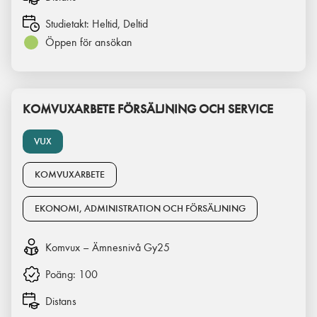
Studietakt:
Heltid, Deltid
Öppen för ansökan
KOMVUXARBETE FÖRSÄLJNING OCH SERVICE
VUX
KOMVUXARBETE
EKONOMI, ADMINISTRATION OCH FÖRSÄLJNING
Komvux – Ämnesnivå Gy25
Poäng:
100
Distans