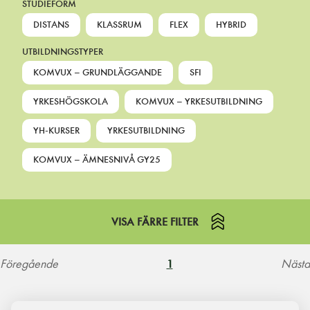
STUDIEFORM
DISTANS
KLASSRUM
FLEX
HYBRID
UTBILDNINGSTYPER
KOMVUX – GRUNDLÄGGANDE
SFI
YRKESHÖGSKOLA
KOMVUX – YRKESUTBILDNING
YH-KURSER
YRKESUTBILDNING
KOMVUX – ÄMNESNIVÅ GY25
VISA FÄRRE FILTER
Föregående
Nästa
1