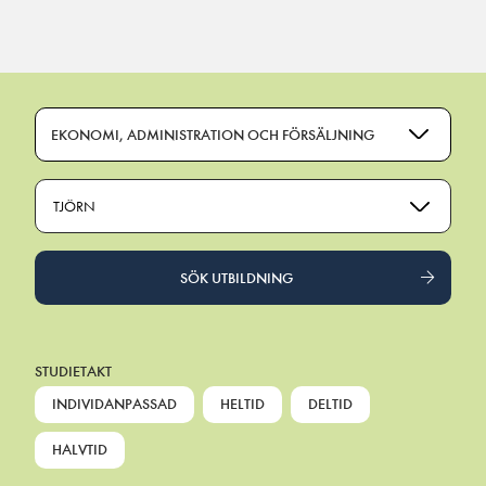
Main Navigation
EKONOMI, ADMINISTRATION OCH FÖRSÄLJNING
TJÖRN
SÖK UTBILDNING
STUDIETAKT
INDIVIDANPASSAD
HELTID
DELTID
HALVTID