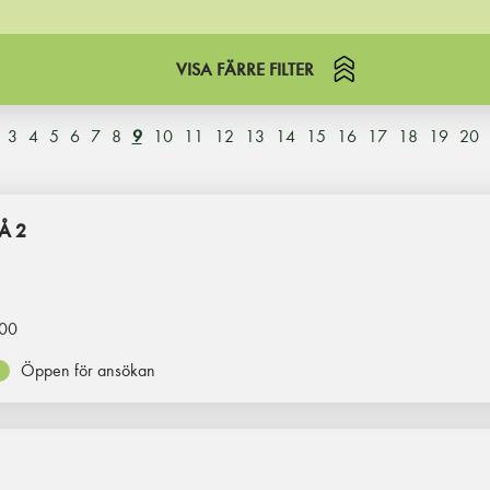
VISA FÄRRE FILTER
3
4
5
6
7
8
9
10
11
12
13
14
15
16
17
18
19
20
Å 2
00
Öppen för ansökan