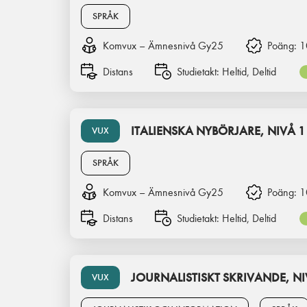
SPRÅK
Komvux – Ämnesnivå Gy25
Poäng:
1
Distans
Studietakt:
Heltid, Deltid
ITALIENSKA NYBÖRJARE, NIVÅ 1
VUX
SPRÅK
Komvux – Ämnesnivå Gy25
Poäng:
1
Distans
Studietakt:
Heltid, Deltid
JOURNALISTISKT SKRIVANDE, NI
VUX