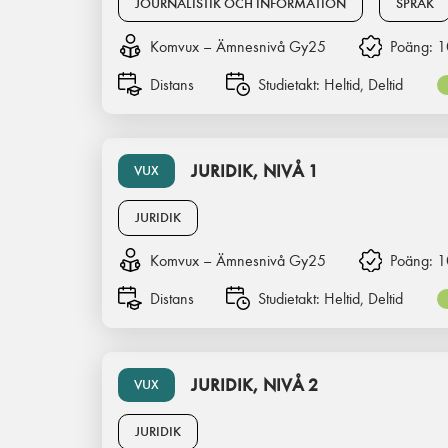
JOURNALISTIK OCH INFORMATION
SPRÅK
Komvux – Ämnesnivå Gy25
Poäng:
1
Distans
Studietakt:
Heltid, Deltid
JURIDIK, NIVÅ 1
VUX
JURIDIK
Komvux – Ämnesnivå Gy25
Poäng:
1
Distans
Studietakt:
Heltid, Deltid
JURIDIK, NIVÅ 2
VUX
JURIDIK