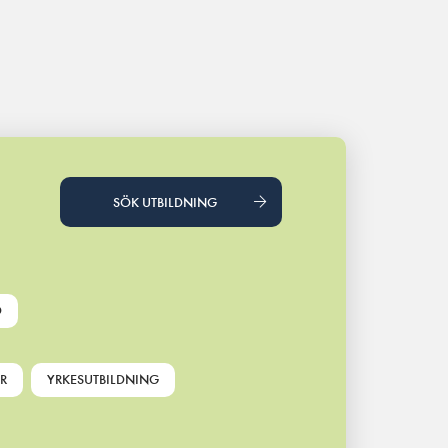
SÖK UTBILDNING
D
R
YRKESUTBILDNING