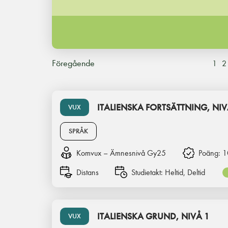
Föregående
1
2
ITALIENSKA FORTSÄTTNING, NIV
VUX
SPRÅK
Komvux – Ämnesnivå Gy25
Poäng:
1
Distans
Studietakt:
Heltid, Deltid
ITALIENSKA GRUND, NIVÅ 1
VUX