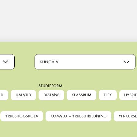
KUNGÄLV
STUDIEFORM
ID
HALVTID
DISTANS
KLASSRUM
FLEX
HYBRI
YRKESHÖGSKOLA
KOMVUX – YRKESUTBILDNING
YH-KURSE