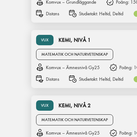
Komvux – Grundläggande
Poäng:
15
Distans
Studietakt:
Heltid, Deltid
KEMI, NIVÅ 1
VUX
MATEMATIK OCH NATURVETENSKAP
Komvux – Ämnesnivå Gy25
Poäng:
1
Distans
Studietakt:
Heltid, Deltid
KEMI, NIVÅ 2
VUX
MATEMATIK OCH NATURVETENSKAP
Komvux – Ämnesnivå Gy25
Poäng:
1