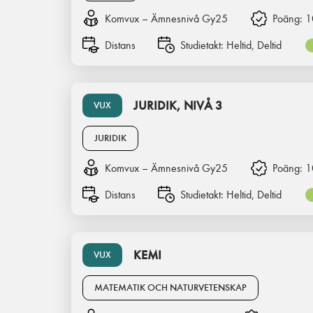
Komvux – Ämnesnivå Gy25
Poäng:
1
Distans
Studietakt:
Heltid, Deltid
JURIDIK, NIVÅ 3
VUX
JURIDIK
Komvux – Ämnesnivå Gy25
Poäng:
1
Distans
Studietakt:
Heltid, Deltid
KEMI
VUX
MATEMATIK OCH NATURVETENSKAP