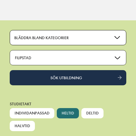
Main Navigation
BLÄDDRA BLAND KATEGORIER
FILIPSTAD
SÖK UTBILDNING
STUDIETAKT
INDIVIDANPASSAD
HELTID
DELTID
HALVTID