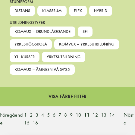
STUDIEFORM
DISTANS
KLASSRUM
FLEX
HYBRID
UTBILDNINGSTYPER
KOMVUX – GRUNDLÄGGANDE
SFI
YRKESHÖGSKOLA
KOMVUX – YRKESUTBILDNING
YH-KURSER
YRKESUTBILDNING
KOMVUX – ÄMNESNIVÅ GY25
VISA FÄRRE FILTER
Föregåend
Näst
1
2
3
4
5
6
7
8
9
10
11
12
13
14
e
a
15
16