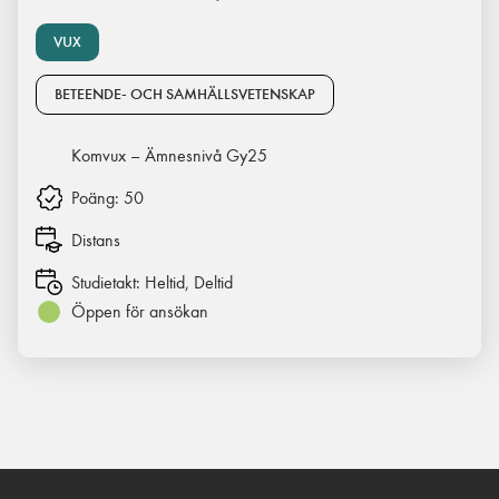
VUX
BETEENDE- OCH SAMHÄLLSVETENSKAP
Komvux – Ämnesnivå Gy25
Poäng:
50
Distans
Studietakt:
Heltid, Deltid
Öppen för ansökan