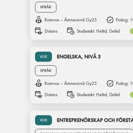
SPRÅK
Komvux – Ämnesnivå Gy25
Poäng:
1
Distans
Studietakt:
Heltid, Deltid
ENGELSKA, NIVÅ 3
VUX
SPRÅK
Komvux – Ämnesnivå Gy25
Poäng:
1
Distans
Studietakt:
Heltid, Deltid
ENTREPRENÖRSKAP OCH FÖRETA
VUX