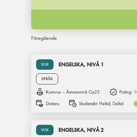
Föregående
ENGELSKA, NIVÅ 1
VUX
SPRÅK
Komvux – Ämnesnivå Gy25
Poäng:
1
Distans
Studietakt:
Heltid, Deltid
ENGELSKA, NIVÅ 2
VUX