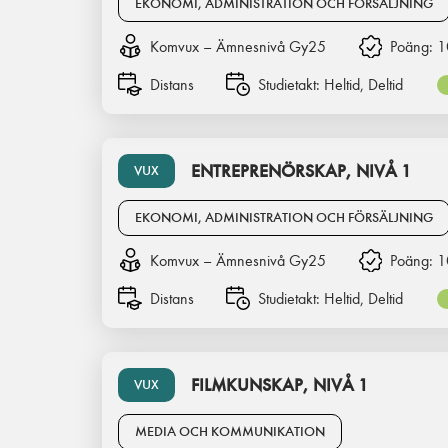
EKONOMI, ADMINISTRATION OCH FÖRSÄLJNING
Komvux – Ämnesnivå Gy25
Poäng:
1
Distans
Studietakt:
Heltid, Deltid
ENTREPRENÖRSKAP, NIVÅ 1
VUX
EKONOMI, ADMINISTRATION OCH FÖRSÄLJNING
Komvux – Ämnesnivå Gy25
Poäng:
1
Distans
Studietakt:
Heltid, Deltid
FILMKUNSKAP, NIVÅ 1
VUX
MEDIA OCH KOMMUNIKATION