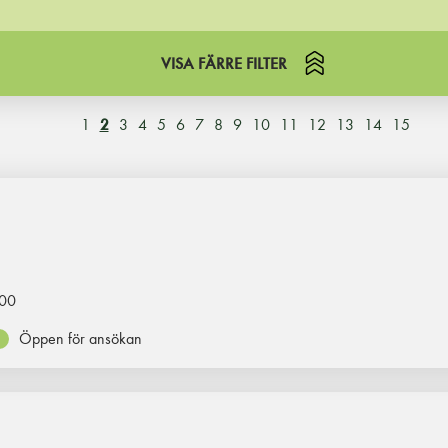
VISA FÄRRE FILTER
1
2
3
4
5
6
7
8
9
10
11
12
13
14
15
00
Öppen för ansökan