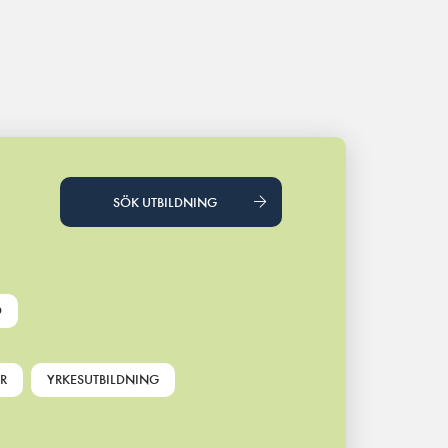
SÖK UTBILDNING
D
R
YRKESUTBILDNING