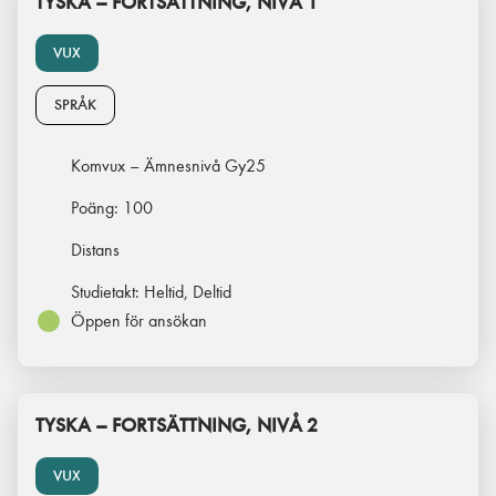
TYSKA – FORTSÄTTNING, NIVÅ 1
VUX
SPRÅK
Komvux – Ämnesnivå Gy25
Poäng:
100
Distans
Studietakt:
Heltid, Deltid
Öppen för ansökan
TYSKA – FORTSÄTTNING, NIVÅ 2
VUX