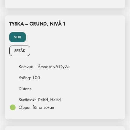
TYSKA – GRUND, NIVÅ 1
VUX
SPRÅK
Komvux – Ämnesnivå Gy25
Poäng:
100
Distans
Studietakt:
Deltid, Heltid
Öppen för ansökan