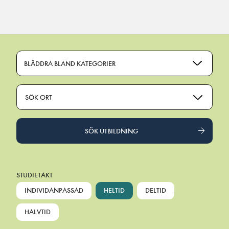
Main Navigation
BLÄDDRA BLAND KATEGORIER
SÖK ORT
SÖK UTBILDNING
STUDIETAKT
INDIVIDANPASSAD
HELTID
DELTID
HALVTID