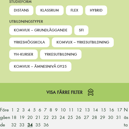
STUDIEFORM
DISTANS
KLASSRUM
FLEX
HYBRID
UTBILDNINGSTYPER
KOMVUX – GRUNDLÄGGANDE
SFI
YRKESHÖGSKOLA
KOMVUX – YRKESUTBILDNING
YH-KURSER
YRKESUTBILDNING
KOMVUX – ÄMNESNIVÅ GY25
VISA FÄRRE FILTER
Före
N
1
2
3
4
5
6
7
8
9
10
11
12
13
14
15
16
17
gåen
äs
18
19
20
21
22
23
24
25
26
27
28
29
30
31
de
ta
32
33
34
35
36