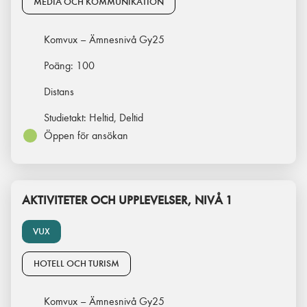
MEDIA OCH KOMMUNIKATION
Komvux – Ämnesnivå Gy25
Poäng:
100
Distans
Studietakt:
Heltid, Deltid
Öppen för ansökan
AKTIVITETER OCH UPPLEVELSER, NIVÅ 1
VUX
HOTELL OCH TURISM
Komvux – Ämnesnivå Gy25