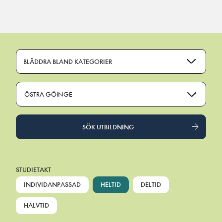
Main Navigation
BLÄDDRA BLAND KATEGORIER
ÖSTRA GÖINGE
SÖK UTBILDNING
STUDIETAKT
INDIVIDANPASSAD
HELTID
DELTID
HALVTID