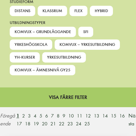
STUDIEFORM
DISTANS
KLASSRUM
FLEX
HYBRID
UTBILDNINGSTYPER
KOMVUX – GRUNDLÄGGANDE
SFI
YRKESHÖGSKOLA
KOMVUX – YRKESUTBILDNING
YH-KURSER
YRKESUTBILDNING
KOMVUX – ÄMNESNIVÅ GY25
VISA FÄRRE FILTER
Föregå
Nä
1
2
3
4
5
6
7
8
9
10
11
12
13
14
15
16
ende
sta
17
18
19
20
21
22
23
24
25