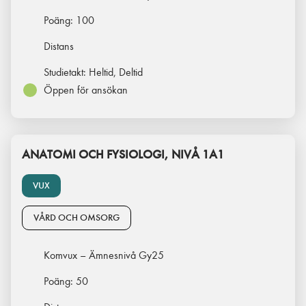
Poäng:
100
Distans
Studietakt:
Heltid, Deltid
Öppen för ansökan
ANATOMI OCH FYSIOLOGI, NIVÅ 1A1
VUX
VÅRD OCH OMSORG
Komvux – Ämnesnivå Gy25
Poäng:
50