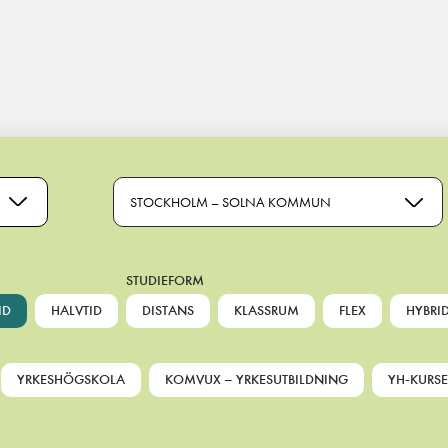
STOCKHOLM – SOLNA KOMMUN
STUDIEFORM
ID
HALVTID
DISTANS
KLASSRUM
FLEX
HYBRI
YRKESHÖGSKOLA
KOMVUX – YRKESUTBILDNING
YH-KURSE