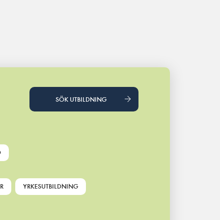
SÖK UTBILDNING
D
R
YRKESUTBILDNING