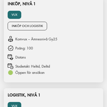
INKÖP, NIVÅ 1
VUX
INKÖP OCH LOGISTIK
Komvux – Ämnesnivå Gy25
Poäng:
100
Distans
Studietakt:
Heltid, Deltid
Öppen för ansökan
LOGISTIK, NIVÅ 1
VUX