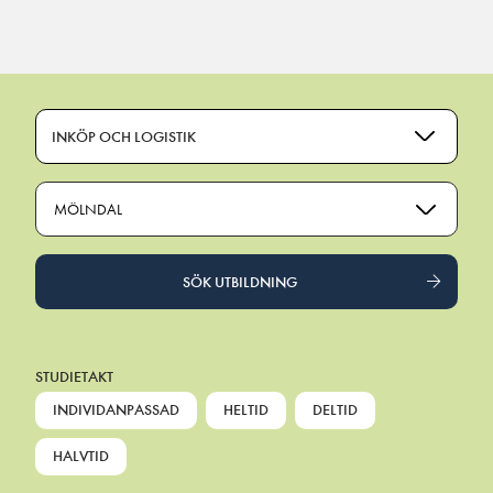
Main Navigation
INKÖP OCH LOGISTIK
MÖLNDAL
SÖK UTBILDNING
STUDIETAKT
INDIVIDANPASSAD
HELTID
DELTID
HALVTID