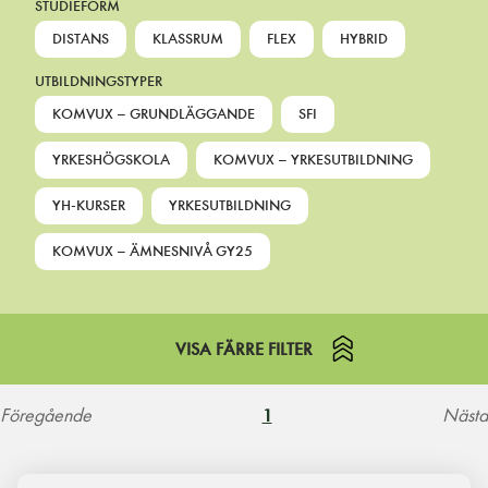
STUDIEFORM
DISTANS
KLASSRUM
FLEX
HYBRID
UTBILDNINGSTYPER
KOMVUX – GRUNDLÄGGANDE
SFI
YRKESHÖGSKOLA
KOMVUX – YRKESUTBILDNING
YH-KURSER
YRKESUTBILDNING
KOMVUX – ÄMNESNIVÅ GY25
VISA FÄRRE FILTER
Föregående
Nästa
1