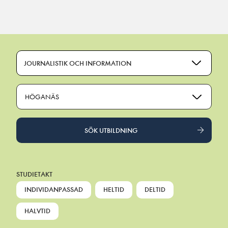
Main Navigation
JOURNALISTIK OCH INFORMATION
HÖGANÄS
SÖK UTBILDNING
STUDIETAKT
INDIVIDANPASSAD
HELTID
DELTID
HALVTID