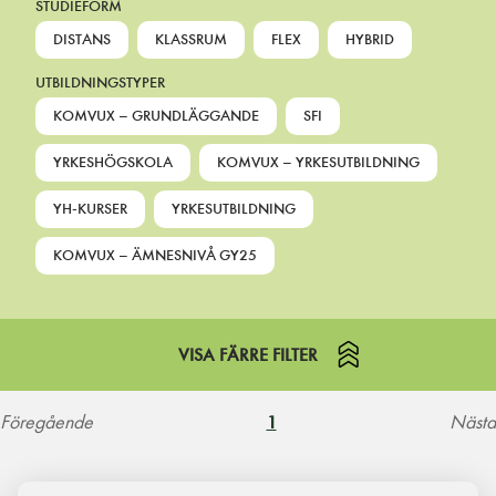
STUDIEFORM
DISTANS
KLASSRUM
FLEX
HYBRID
UTBILDNINGSTYPER
KOMVUX – GRUNDLÄGGANDE
SFI
YRKESHÖGSKOLA
KOMVUX – YRKESUTBILDNING
YH-KURSER
YRKESUTBILDNING
KOMVUX – ÄMNESNIVÅ GY25
VISA FÄRRE FILTER
Föregående
Nästa
1