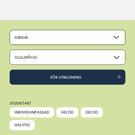
Main Navigation
JURIDIK
GULLSPÅNG
SÖK UTBILDNING
STUDIETAKT
INDIVIDANPASSAD
HELTID
DELTID
HALVTID