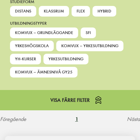
STUDIEFORM
DISTANS
KLASSRUM
FLEX
HYBRID
UTBILDNINGSTYPER
KOMVUX – GRUNDLÄGGANDE
SFI
YRKESHÖGSKOLA
KOMVUX – YRKESUTBILDNING
YH-KURSER
YRKESUTBILDNING
KOMVUX – ÄMNESNIVÅ GY25
VISA FÄRRE FILTER
Föregående
Nästa
1