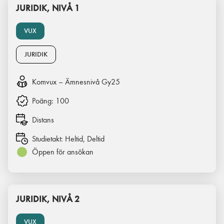
JURIDIK, NIVÅ 1
VUX
JURIDIK
Komvux – Ämnesnivå Gy25
Poäng:
100
Distans
Studietakt:
Heltid, Deltid
Öppen för ansökan
JURIDIK, NIVÅ 2
VUX