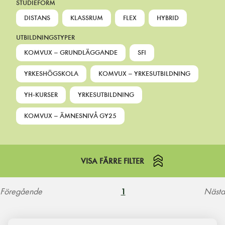
STUDIEFORM
DISTANS
KLASSRUM
FLEX
HYBRID
UTBILDNINGSTYPER
KOMVUX – GRUNDLÄGGANDE
SFI
YRKESHÖGSKOLA
KOMVUX – YRKESUTBILDNING
YH-KURSER
YRKESUTBILDNING
KOMVUX – ÄMNESNIVÅ GY25
VISA FÄRRE FILTER
Föregående
Nästa
1