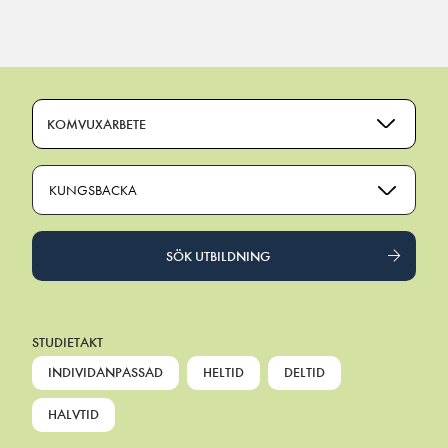
Main Navigation
KOMVUXARBETE
KUNGSBACKA
SÖK UTBILDNING
STUDIETAKT
INDIVIDANPASSAD
HELTID
DELTID
HALVTID