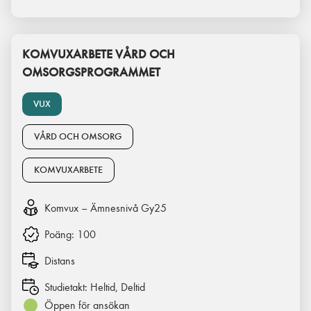
KOMVUXARBETE VÅRD OCH
OMSORGSPROGRAMMET
VUX
VÅRD OCH OMSORG
KOMVUXARBETE
Komvux – Ämnesnivå Gy25
Poäng:
100
Distans
Studietakt:
Heltid, Deltid
Öppen för ansökan