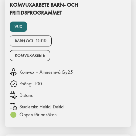
KOMVUXARBETE BARN- OCH
FRITIDSPROGRAMMET
VUX
BARN OCH FRITID
KOMVUXARBETE
Komvux – Ämnesnivå Gy25
Poäng:
100
Distans
Studietakt:
Heltid, Deltid
Öppen för ansökan