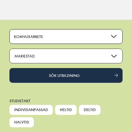
Main Navigation
KOMVUXARBETE
MARIESTAD
SÖK UTBILDNING
STUDIETAKT
INDIVIDANPASSAD
HELTID
DELTID
HALVTID