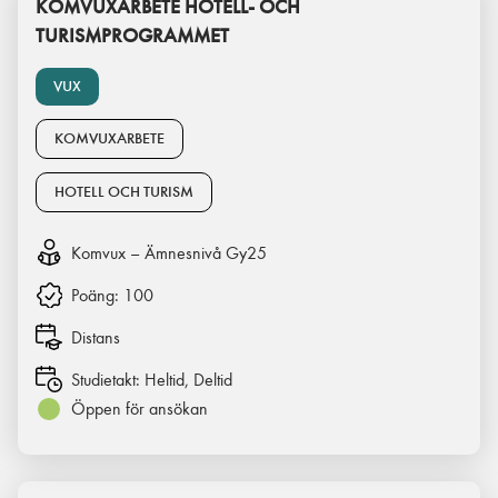
KOMVUXARBETE HOTELL- OCH
TURISMPROGRAMMET
VUX
KOMVUXARBETE
HOTELL OCH TURISM
Komvux – Ämnesnivå Gy25
Poäng:
100
Distans
Studietakt:
Heltid, Deltid
Öppen för ansökan