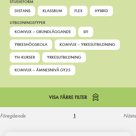
STUDIEFORM
DISTANS
KLASSRUM
FLEX
HYBRID
UTBILDNINGSTYPER
KOMVUX – GRUNDLÄGGANDE
SFI
YRKESHÖGSKOLA
KOMVUX – YRKESUTBILDNING
YH-KURSER
YRKESUTBILDNING
KOMVUX – ÄMNESNIVÅ GY25
VISA FÄRRE FILTER
Föregående
Nästa
1