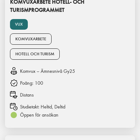
KOMVUXARBETE HOTELL- OCH
TURISMPROGRAMMET
VUX
KOMVUXARBETE
HOTELL OCH TURISM
Komvux – Ämnesnivå Gy25
Poäng:
100
Distans
Studietakt:
Heltid, Deltid
Öppen för ansökan