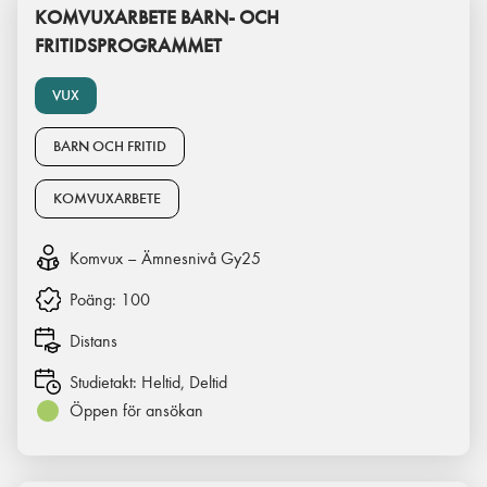
KOMVUXARBETE BARN- OCH
FRITIDSPROGRAMMET
VUX
BARN OCH FRITID
KOMVUXARBETE
Komvux – Ämnesnivå Gy25
Poäng:
100
Distans
Studietakt:
Heltid, Deltid
Öppen för ansökan