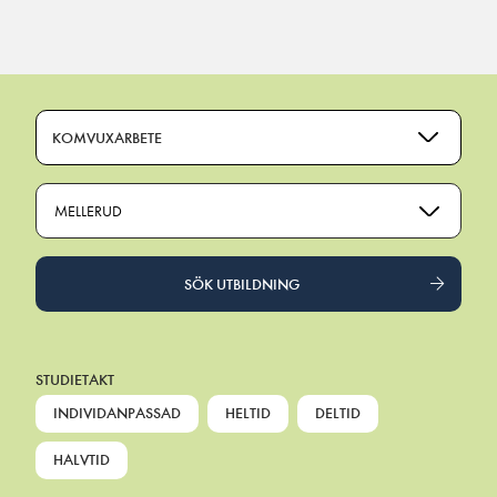
Main Navigation
KOMVUXARBETE
MELLERUD
SÖK UTBILDNING
STUDIETAKT
INDIVIDANPASSAD
HELTID
DELTID
HALVTID