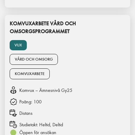
KOMVUXARBETE VÅRD OCH
OMSORGSPROGRAMMET
VUX
VÅRD OCH OMSORG
KOMVUXARBETE
Komvux – Ämnesnivå Gy25
Poäng:
100
Distans
Studietakt:
Heltid, Deltid
Öppen för ansökan