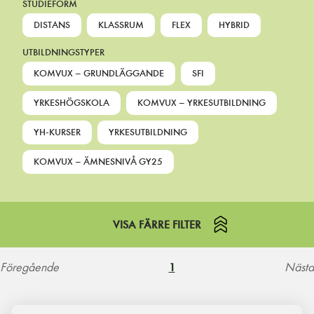
STUDIEFORM
DISTANS
KLASSRUM
FLEX
HYBRID
UTBILDNINGSTYPER
KOMVUX – GRUNDLÄGGANDE
SFI
YRKESHÖGSKOLA
KOMVUX – YRKESUTBILDNING
YH-KURSER
YRKESUTBILDNING
KOMVUX – ÄMNESNIVÅ GY25
VISA FÄRRE FILTER
Föregående
Nästa
1