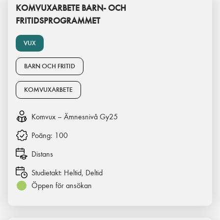
KOMVUXARBETE BARN- OCH
FRITIDSPROGRAMMET
VUX
BARN OCH FRITID
KOMVUXARBETE
Komvux – Ämnesnivå Gy25
Poäng:
100
Distans
Studietakt:
Heltid, Deltid
Öppen för ansökan