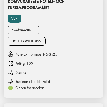
KOMVUXARBETE HOTELL- OCH
TURISMPROGRAMMET
VUX
KOMVUXARBETE
HOTELL OCH TURISM
Komvux – Ämnesnivå Gy25
Poäng:
100
Distans
Studietakt:
Heltid, Deltid
Öppen för ansökan