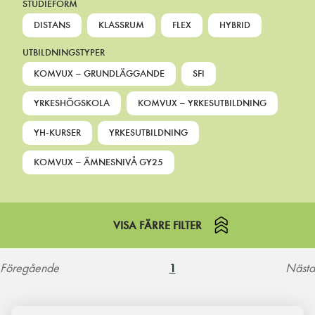
STUDIEFORM
DISTANS
KLASSRUM
FLEX
HYBRID
UTBILDNINGSTYPER
KOMVUX – GRUNDLÄGGANDE
SFI
YRKESHÖGSKOLA
KOMVUX – YRKESUTBILDNING
YH-KURSER
YRKESUTBILDNING
KOMVUX – ÄMNESNIVÅ GY25
VISA FÄRRE FILTER
Föregående
Nästa
1