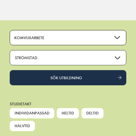
Main Navigation
KOMVUXARBETE
STRÖMSTAD
SÖK UTBILDNING
STUDIETAKT
INDIVIDANPASSAD
HELTID
DELTID
HALVTID