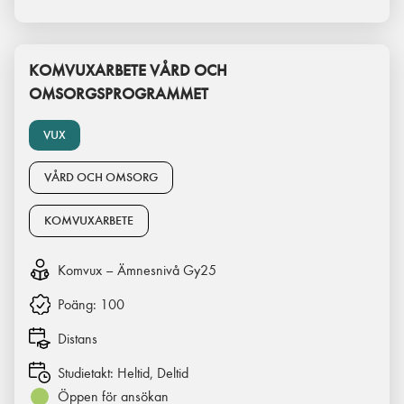
KOMVUXARBETE VÅRD OCH
OMSORGSPROGRAMMET
VUX
VÅRD OCH OMSORG
KOMVUXARBETE
Komvux – Ämnesnivå Gy25
Poäng:
100
Distans
Studietakt:
Heltid, Deltid
Öppen för ansökan