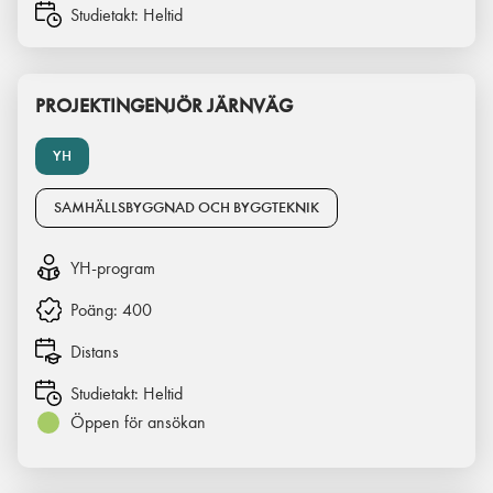
Studietakt:
Heltid
PROJEKTINGENJÖR JÄRNVÄG
YH
SAMHÄLLSBYGGNAD OCH BYGGTEKNIK
YH-program
Poäng:
400
Distans
Studietakt:
Heltid
Öppen för ansökan