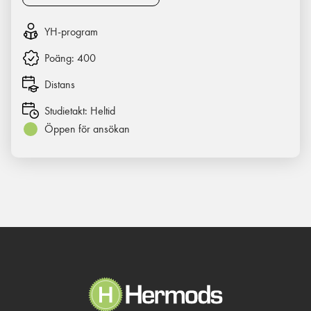
YH-program
Poäng:
400
Distans
Studietakt:
Heltid
Öppen för ansökan