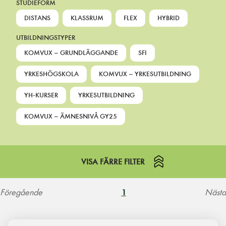
STUDIEFORM
DISTANS
KLASSRUM
FLEX
HYBRID
UTBILDNINGSTYPER
KOMVUX – GRUNDLÄGGANDE
SFI
YRKESHÖGSKOLA
KOMVUX – YRKESUTBILDNING
YH-KURSER
YRKESUTBILDNING
KOMVUX – ÄMNESNIVÅ GY25
VISA FÄRRE FILTER
Föregående
Nästa
1