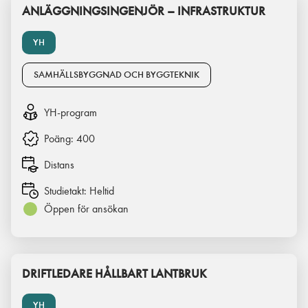
ANLÄGGNINGSINGENJÖR – INFRASTRUKTUR
YH
SAMHÄLLSBYGGNAD OCH BYGGTEKNIK
YH-program
Poäng:
400
Distans
Studietakt:
Heltid
Öppen för ansökan
DRIFTLEDARE HÅLLBART LANTBRUK
YH