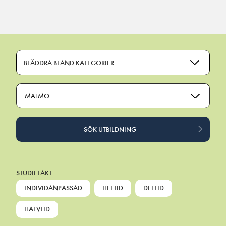
Main Navigation
BLÄDDRA BLAND KATEGORIER
MALMÖ
SÖK UTBILDNING
STUDIETAKT
INDIVIDANPASSAD
HELTID
DELTID
HALVTID