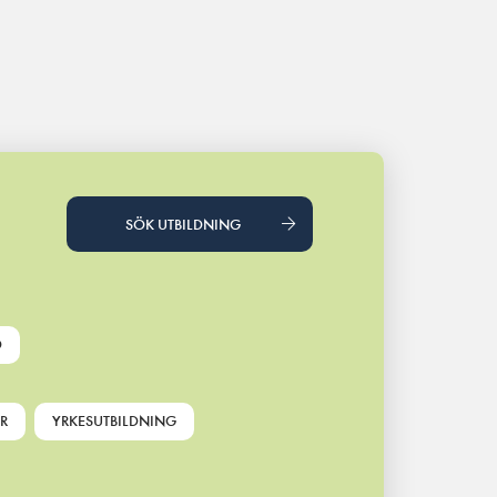
SÖK UTBILDNING
D
R
YRKESUTBILDNING