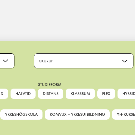
H FISKE
SKURUP
STUDIEFORM
ID
HALVTID
DISTANS
KLASSRUM
FLEX
HYBRI
YRKESHÖGSKOLA
KOMVUX – YRKESUTBILDNING
YH-KURSE