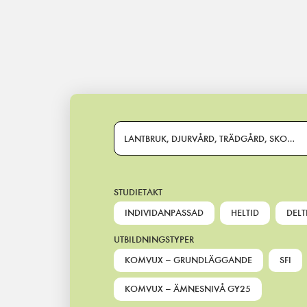
Main Navigation
LANTBRUK, DJURVÅRD, TRÄDGÅRD, SKOG OC
STUDIETAKT
INDIVIDANPASSAD
HELTID
DELT
UTBILDNINGSTYPER
KOMVUX – GRUNDLÄGGANDE
SFI
KOMVUX – ÄMNESNIVÅ GY25