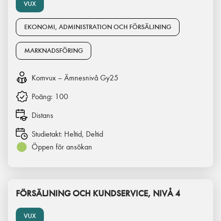
VUX
EKONOMI, ADMINISTRATION OCH FÖRSÄLJNING
MARKNADSFÖRING
Komvux – Ämnesnivå Gy25
Poäng:
100
Distans
Studietakt:
Heltid, Deltid
Öppen för ansökan
FÖRSÄLJNING OCH KUNDSERVICE, NIVÅ 4
VUX