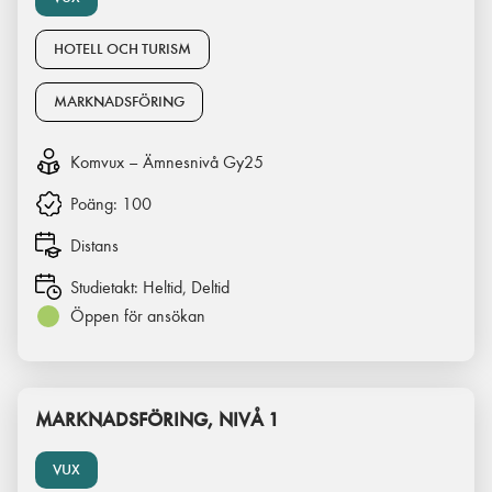
HOTELL OCH TURISM
MARKNADSFÖRING
Komvux – Ämnesnivå Gy25
Poäng:
100
Distans
Studietakt:
Heltid, Deltid
Öppen för ansökan
MARKNADSFÖRING, NIVÅ 1
VUX