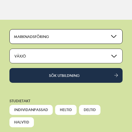
Main Navigation
MARKNADSFÖRING
VÄXJÖ
SÖK UTBILDNING
STUDIETAKT
INDIVIDANPASSAD
HELTID
DELTID
HALVTID