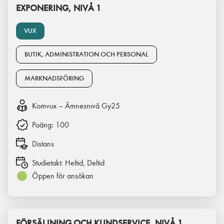
EXPONERING, NIVÅ 1
VUX
BUTIK, ADMINISTRATION OCH PERSONAL
MARKNADSFÖRING
Komvux – Ämnesnivå Gy25
Poäng:
100
Distans
Studietakt:
Heltid, Deltid
Öppen för ansökan
FÖRSÄLJNING OCH KUNDSERVICE, NIVÅ 1