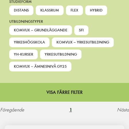
STUDIEFORM
DISTANS
KLASSRUM
FLEX
HYBRID
UTBILDNINGSTYPER
KOMVUX – GRUNDLÄGGANDE
SFI
YRKESHÖGSKOLA
KOMVUX – YRKESUTBILDNING
YH-KURSER
YRKESUTBILDNING
KOMVUX – ÄMNESNIVÅ GY25
VISA FÄRRE FILTER
Föregående
Nästa
1