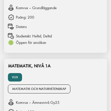
Komvux – Grundläggande
Poäng:
200
Distans
Studietakt:
Heltid, Deltid
Öppen för ansökan
MATEMATIK, NIVÅ 1A
VUX
MATEMATIK OCH NATURVETENSKAP
Komvux – Ämnesnivå Gy25