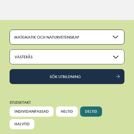
Main Navigation
MATEMATIK OCH NATURVETENSKAP
VÄSTERÅS
SÖK UTBILDNING
STUDIETAKT
INDIVIDANPASSAD
HELTID
DELTID
HALVTID