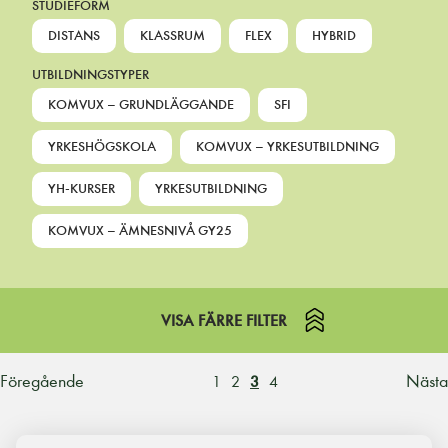
STUDIEFORM
DISTANS
KLASSRUM
FLEX
HYBRID
UTBILDNINGSTYPER
KOMVUX – GRUNDLÄGGANDE
SFI
YRKESHÖGSKOLA
KOMVUX – YRKESUTBILDNING
YH-KURSER
YRKESUTBILDNING
KOMVUX – ÄMNESNIVÅ GY25
VISA FÄRRE FILTER
Föregående
Nästa
1
2
3
4