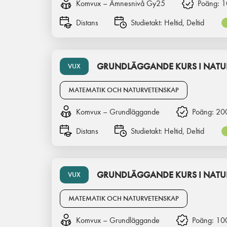
Komvux – Ämnesnivå Gy25
Poäng:
1
Distans
Studietakt:
Heltid, Deltid
GRUNDLÄGGANDE KURS I NATU
VUX
MATEMATIK OCH NATURVETENSKAP
Komvux – Grundläggande
Poäng:
20
Distans
Studietakt:
Heltid, Deltid
GRUNDLÄGGANDE KURS I NATU
VUX
MATEMATIK OCH NATURVETENSKAP
Komvux – Grundläggande
Poäng:
10