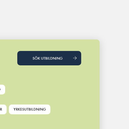
SÖK UTBILDNING
D
R
YRKESUTBILDNING