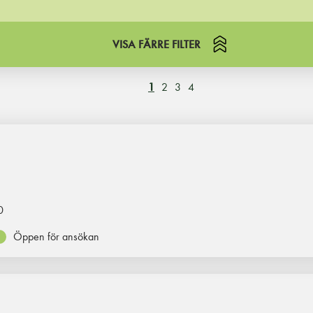
VISA FÄRRE FILTER
1
2
3
4
0
Öppen för ansökan