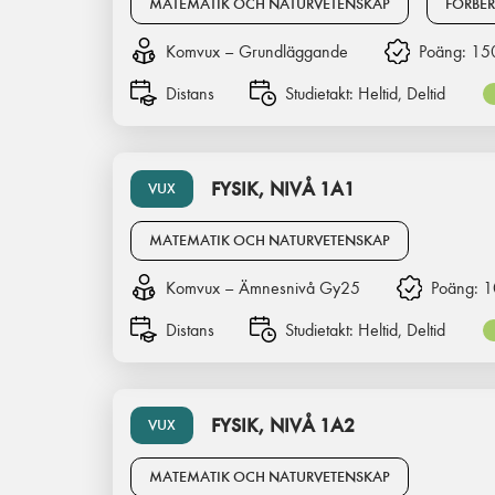
MATEMATIK OCH NATURVETENSKAP
FÖRBE
Komvux – Grundläggande
Poäng:
15
Distans
Studietakt:
Heltid, Deltid
FYSIK, NIVÅ 1A1
VUX
MATEMATIK OCH NATURVETENSKAP
Komvux – Ämnesnivå Gy25
Poäng:
1
Distans
Studietakt:
Heltid, Deltid
FYSIK, NIVÅ 1A2
VUX
MATEMATIK OCH NATURVETENSKAP