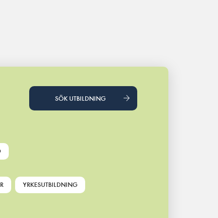
SÖK UTBILDNING
D
R
YRKESUTBILDNING